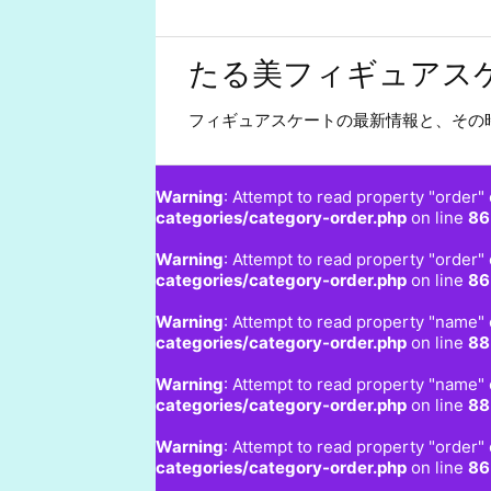
たる美フィギュアス
フィギュアスケートの最新情報と、その
Warning
: Attempt to read property "order" 
categories/category-order.php
on line
86
Warning
: Attempt to read property "order" 
categories/category-order.php
on line
86
Warning
: Attempt to read property "name" 
categories/category-order.php
on line
88
Warning
: Attempt to read property "name" 
categories/category-order.php
on line
88
Warning
: Attempt to read property "order" 
categories/category-order.php
on line
86