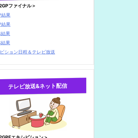
22GPファイナル＞
P結果
P結果
S結果
S結果
ビション日程＆テレビ放送
テレビ放送&ネット配信
22GPFエキシビション＞