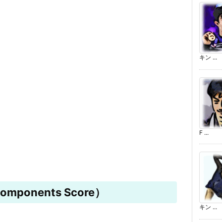
キン ...
F ...
mponents Score）
キン ...