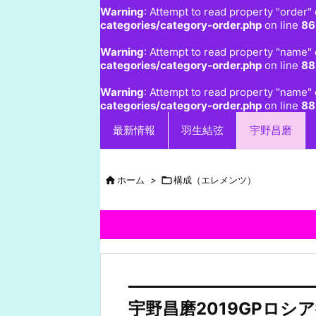
Warning
: Attempt to read property "order" 
categories/category-order.php
on line
86
Warning
: Attempt to read property "name" 
categories/category-order.php
on line
88
Warning
: Attempt to read property "name" 
categories/category-order.php
on line
88
最新情報
羽生結弦
宇野昌磨

ホーム
>

構成（エレメンツ）
宇野昌磨2019GPロ