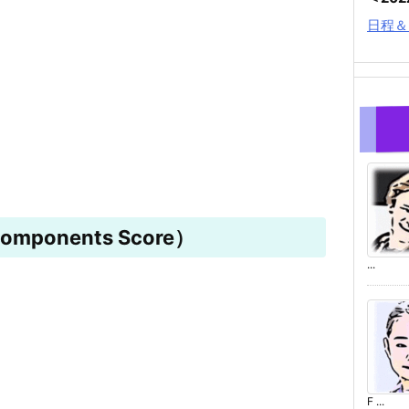
日程＆
mponents Score）
...
F ...