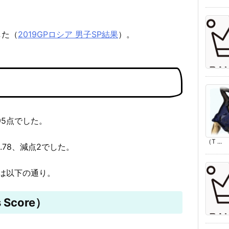
した（
2019GPロシア 男子SP結果
）。
.95点でした。
（T ...
6.78、減点2でした。
は以下の通り。
 Score）