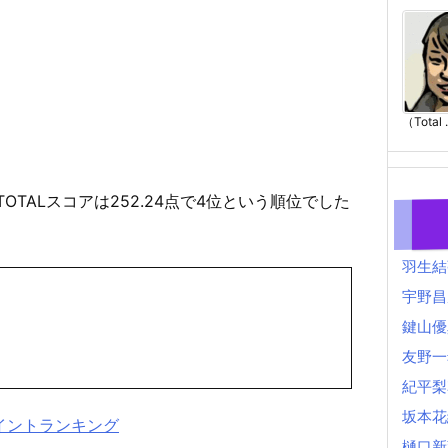
（Total .
TOTALスコアは252.24点で4位という順位でした
羽生結
宇野昌
鍵山優
友野一
紀平梨
坂本花
ポイントランキング
樋口新