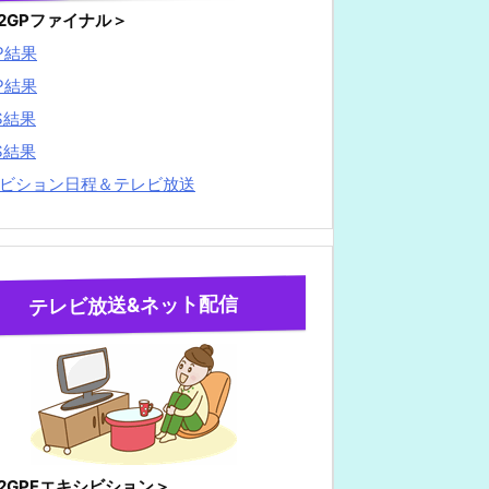
22GPファイナル＞
P結果
P結果
S結果
S結果
ビション日程＆テレビ放送
テレビ放送&ネット配信
22GPFエキシビション＞