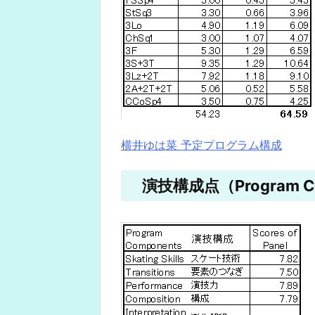
横井ゆは菜 予定プログラム構成
演技構成点（Program Co