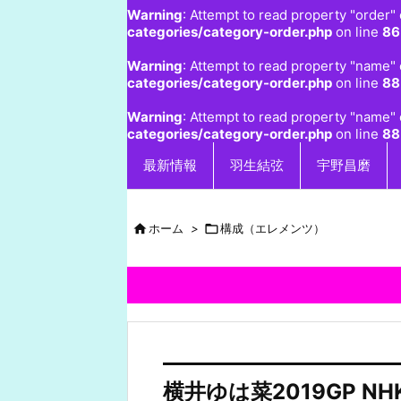
Warning
: Attempt to read property "order" 
categories/category-order.php
on line
86
Warning
: Attempt to read property "name" 
categories/category-order.php
on line
88
Warning
: Attempt to read property "name" 
categories/category-order.php
on line
88
最新情報
羽生結弦
宇野昌磨

ホーム
>

構成（エレメンツ）
横井ゆは菜2019GP 