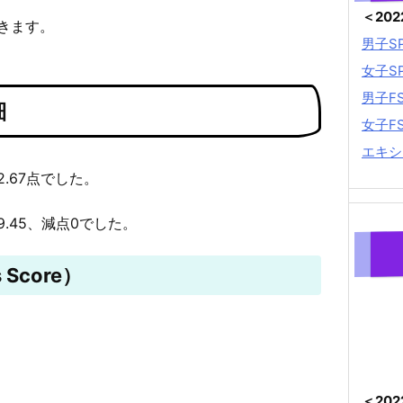
＜20
きます。
男子S
女子S
男子F
細
女子F
エキシ
2.67点でした。
9.45、減点0でした。
 Score）
＜20