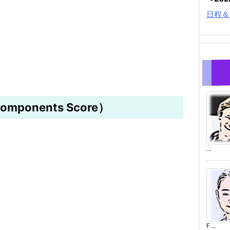
日程＆
mponents Score）
...
F ...