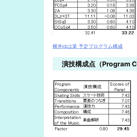
横井ゆは菜 予定プログラム構成
演技構成点（Program Co