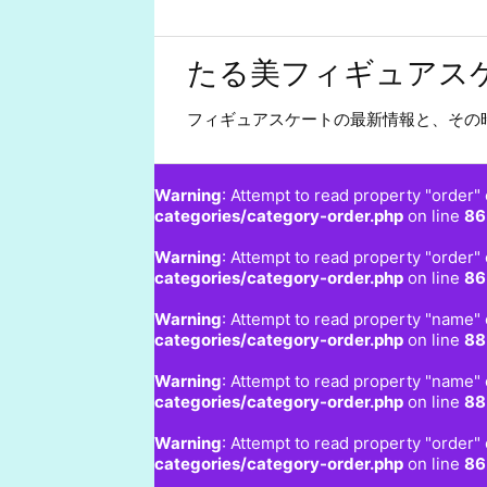
たる美フィギュアス
フィギュアスケートの最新情報と、その
Warning
: Attempt to read property "order" 
categories/category-order.php
on line
86
Warning
: Attempt to read property "order" 
categories/category-order.php
on line
86
Warning
: Attempt to read property "name" 
categories/category-order.php
on line
88
Warning
: Attempt to read property "name" 
categories/category-order.php
on line
88
Warning
: Attempt to read property "order" 
categories/category-order.php
on line
86