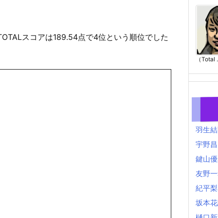
TOTALスコアは189.54点で4位という順位でした
。
（Total .
羽生結
宇野昌
鍵山優
友野一
紀平梨
坂本花
樋口新