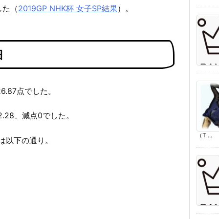
した（
2019GP NHK杯 女子SP結果
）。
細
26.87点でした。
2.28、減点0でした。
（T ...
は以下の通り。