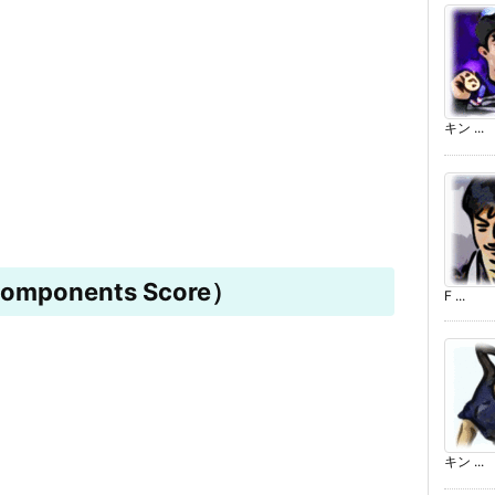
キン ...
mponents Score）
F ...
キン ...