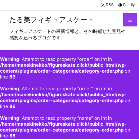

Feedly
RSS
たる美フィギュアスケート

フィギュアスケートの最新情報と、その時感じた意見や

感想を述べるブログです。
メニュ

サイド
Warning
: Attempt to read property "order" on int in

/home/manekinekko/figureskate.click/public_html/wp-
content/plugins/order-categories/category-order.php
on
前へ
line
86

Warning
: Attempt to read property "order" on int in
次へ
/home/manekinekko/figureskate.click/public_html/wp-

content/plugins/order-categories/category-order.php
on
検索
line
86
Warning
: Attempt to read property "name" on int in
/home/manekinekko/figureskate.click/public_html/wp-
content/plugins/order-categories/category-order.php
on
line
88