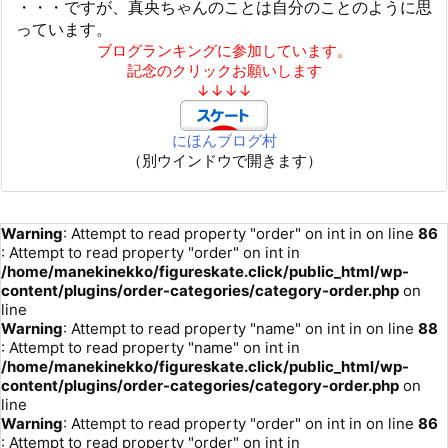
・・・ですが、真央ちゃんのことは自分のことのように思
っています。
ブログランキングに参加しています。
記念のクリックお願いします
↓↓↓↓
にほんブログ村
（別ウインドウで開きます）
Warning
: Attempt to read property "order" on int in
on line
86
: Attempt to read property "order" on int in
/home/manekinekko/figureskate.click/public_html/wp-
content/plugins/order-categories/category-order.php
on
line
Warning
: Attempt to read property "name" on int in
on line
88
: Attempt to read property "name" on int in
/home/manekinekko/figureskate.click/public_html/wp-
content/plugins/order-categories/category-order.php
on
line
Warning
: Attempt to read property "order" on int in
on line
86
: Attempt to read property "order" on int in