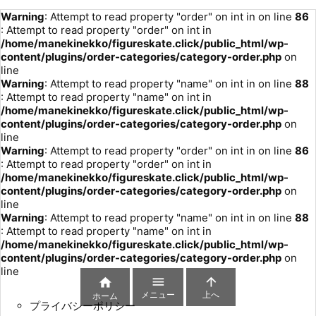
Warning
: Attempt to read property "order" on int in
on line
86
: Attempt to read property "order" on int in
/home/manekinekko/figureskate.click/public_html/wp-
content/plugins/order-categories/category-order.php
on
line
Warning
: Attempt to read property "name" on int in
on line
88
: Attempt to read property "name" on int in
/home/manekinekko/figureskate.click/public_html/wp-
content/plugins/order-categories/category-order.php
on
line
Warning
: Attempt to read property "order" on int in
on line
86
: Attempt to read property "order" on int in
/home/manekinekko/figureskate.click/public_html/wp-
content/plugins/order-categories/category-order.php
on
line
Warning
: Attempt to read property "name" on int in
on line
88
: Attempt to read property "name" on int in
/home/manekinekko/figureskate.click/public_html/wp-
content/plugins/order-categories/category-order.php
on
line



メニュー
上へ
ホーム
プライバシーポリシー