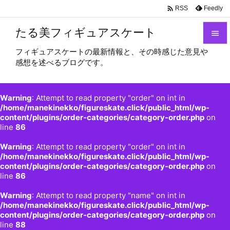

Feedly
RSS
たる美フィギュアスケート

フィギュアスケートの最新情報と、その時感じた意見や

感想を述べるブログです。
メニュ

サイド
Warning
: Attempt to read property "order" on int in

/home/manekinekko/figureskate.click/public_html/wp-
content/plugins/order-categories/category-order.php
on
前へ
line
86

Warning
: Attempt to read property "order" on int in
次へ
/home/manekinekko/figureskate.click/public_html/wp-

content/plugins/order-categories/category-order.php
on
検索
line
86
Warning
: Attempt to read property "name" on int in
/home/manekinekko/figureskate.click/public_html/wp-
content/plugins/order-categories/category-order.php
on
line
88