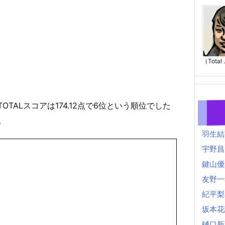
（Total .
TOTALスコアは174.12点で6位という順位でした
。
羽生結
宇野昌
鍵山優
友野一
紀平梨
坂本花
樋口新