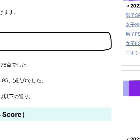
＜20
きます。
男子S
女子S
男子F
女子F
エキシ
.78点でした。
2.95、減点0でした。
は以下の通り。
 Score）
＜20