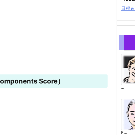
日程＆
mponents Score）
...
F ...