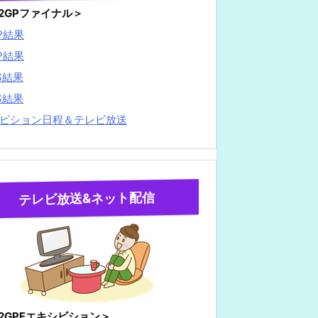
22GPファイナル＞
P結果
P結果
S結果
S結果
ビション日程＆テレビ放送
テレビ放送&ネット配信
22GPFエキシビション＞