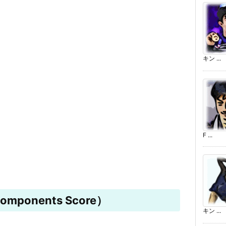
キン ...
F ...
mponents Score）
キン ...