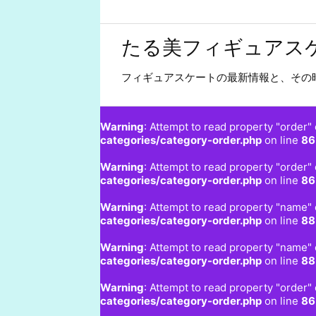
たる美フィギュアス
フィギュアスケートの最新情報と、その
Warning
: Attempt to read property "order" 
categories/category-order.php
on line
86
Warning
: Attempt to read property "order" 
categories/category-order.php
on line
86
Warning
: Attempt to read property "name" 
categories/category-order.php
on line
88
Warning
: Attempt to read property "name" 
categories/category-order.php
on line
88
Warning
: Attempt to read property "order" 
categories/category-order.php
on line
86