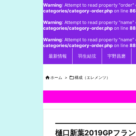
Warning
: Attempt to read property "order" 
categories/category-order.php
on line
86
Warning
: Attempt to read property "name" 
categories/category-order.php
on line
88
Warning
: Attempt to read property "name" 
categories/category-order.php
on line
88
最新情報
羽生結弦
宇野昌磨

ホーム
>

構成（エレメンツ）
樋口新葉2019GPフ