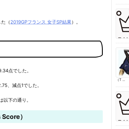
した（
2019GPフランス 女子SP結果
）。
9.34点でした。
（T ...
2.75、減点1でした。
は以下の通り。
 Score）