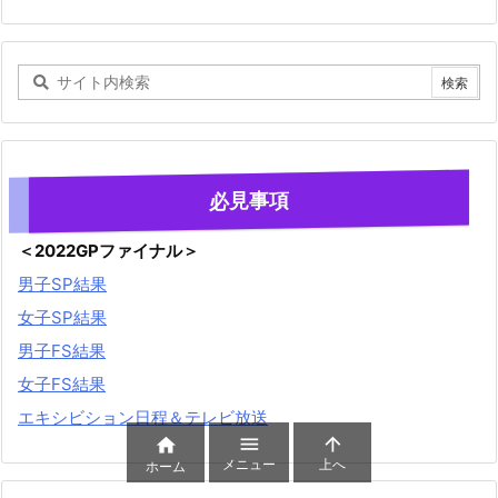
必見事項
＜2022GPファイナル＞
男子SP結果
女子SP結果
男子FS結果
女子FS結果
エキシビション日程＆テレビ放送



メニュー
上へ
ホーム