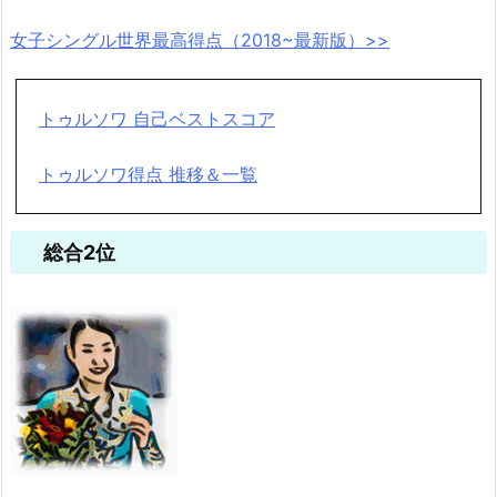
女子シングル世界最高得点（2018~最新版）>>
トゥルソワ 自己ベストスコア
トゥルソワ得点 推移＆一覧
総合2位