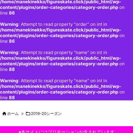
/home/manekinekko/figureskate.click/public_html/wp-
content/plugins/order-categories/category-order.php
on
line
86
Warning
: Attempt to read property "order" on int in
/home/manekinekko/figureskate.click/public_html/wp-
content/plugins/order-categories/category-order.php
on
line
86
Warning
: Attempt to read property "name" on int in
/home/manekinekko/figureskate.click/public_html/wp-
content/plugins/order-categories/category-order.php
on
line
88
Warning
: Attempt to read property "name" on int in
/home/manekinekko/figureskate.click/public_html/wp-
content/plugins/order-categories/category-order.php
on
line
88

ホーム
>

2019-20シーズン
※本サイトにはプロモーションが含まれています