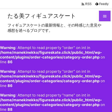

Feedly
RSS
たる美フィギュアスケート

フィギュアスケートの最新情報と、その時感じた意見や

感想を述べるブログです。
メニュ

サイド
Warning
: Attempt to read property "order" on int in

/home/manekinekko/figureskate.click/public_html/wp-
content/plugins/order-categories/category-order.php
on
前へ
line
86

Warning
: Attempt to read property "order" on int in
次へ
/home/manekinekko/figureskate.click/public_html/wp-

content/plugins/order-categories/category-order.php
on
検索
line
86
Warning
: Attempt to read property "name" on int in
/home/manekinekko/figureskate.click/public_html/wp-
content/plugins/order-categories/category-order.php
on
line
88