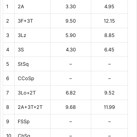
1
2A
3.30
4.95
2
3F+3T
9.50
12.15
3
3Lz
5.90
8.85
4
3S
4.30
6.45
5
StSq
–
–
6
CCoSp
–
–
7
3Lo+2T
6.82
9.52
8
2A+3T+2T
9.68
11.99
9
FSSp
–
–
10
ChSq
–
–