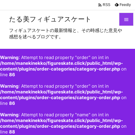

Feedly
RSS
たる美フィギュアスケート

フィギュアスケートの最新情報と、その時感じた意見や

感想を述べるブログです。
メニュ

サイド
Warning
: Attempt to read property "order" on int in

/home/manekinekko/figureskate.click/public_html/wp-
content/plugins/order-categories/category-order.php
on
前へ
line
86

Warning
: Attempt to read property "order" on int in
次へ
/home/manekinekko/figureskate.click/public_html/wp-

content/plugins/order-categories/category-order.php
on
検索
line
86
Warning
: Attempt to read property "name" on int in
/home/manekinekko/figureskate.click/public_html/wp-
content/plugins/order-categories/category-order.php
on
line
88