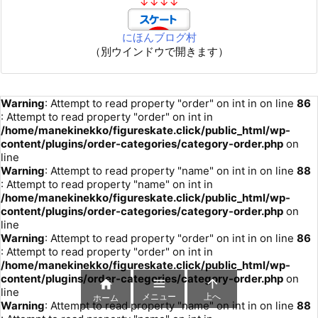
↓↓↓↓
にほんブログ村
（別ウインドウで開きます）
Warning
: Attempt to read property "order" on int in
on line
86
: Attempt to read property "order" on int in
/home/manekinekko/figureskate.click/public_html/wp-
content/plugins/order-categories/category-order.php
on
line
Warning
: Attempt to read property "name" on int in
on line
88
: Attempt to read property "name" on int in
/home/manekinekko/figureskate.click/public_html/wp-
content/plugins/order-categories/category-order.php
on
line
Warning
: Attempt to read property "order" on int in
on line
86
: Attempt to read property "order" on int in
/home/manekinekko/figureskate.click/public_html/wp-
content/plugins/order-categories/category-order.php
on



line
メニュー
上へ
ホーム
Warning
: Attempt to read property "name" on int in
on line
88