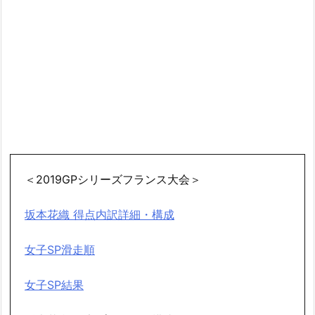
＜2019GPシリーズフランス大会＞
坂本花織 得点内訳詳細・構成
女子SP滑走順
女子SP結果