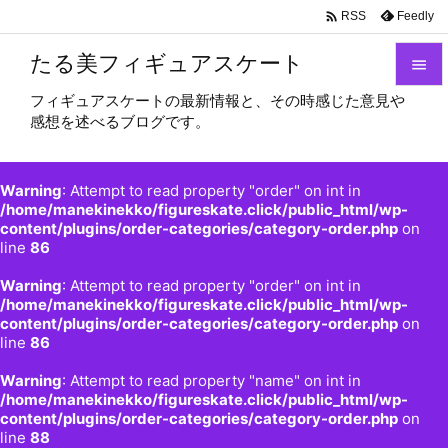

Feedly
RSS
たる美フィギュアスケート

フィギュアスケートの最新情報と、その時感じた意見や

感想を述べるブログです。
メニュ

サイド
Warning
: Attempt to read property "order" on int in

/home/manekinekko/figureskate.click/public_html/wp-
content/plugins/order-categories/category-order.php
on
前へ
line
86

Warning
: Attempt to read property "order" on int in
次へ
/home/manekinekko/figureskate.click/public_html/wp-

content/plugins/order-categories/category-order.php
on
検索
line
86
Warning
: Attempt to read property "name" on int in
/home/manekinekko/figureskate.click/public_html/wp-
content/plugins/order-categories/category-order.php
on
line
88