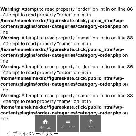
Warning
: Attempt to read property "order" on int in
on line
86
: Attempt to read property "order" on int in
/home/manekinekko/figureskate.click/public_html/wp-
content/plugins/order-categories/category-order.php
on
line
Warning
: Attempt to read property "name" on int in
on line
88
: Attempt to read property "name" on int in
/home/manekinekko/figureskate.click/public_html/wp-
content/plugins/order-categories/category-order.php
on
line
Warning
: Attempt to read property "order" on int in
on line
86
: Attempt to read property "order" on int in
/home/manekinekko/figureskate.click/public_html/wp-
content/plugins/order-categories/category-order.php
on
line
Warning
: Attempt to read property "name" on int in
on line
88
: Attempt to read property "name" on int in
/home/manekinekko/figureskate.click/public_html/wp-
content/plugins/order-categories/category-order.php
on
line



メニュー
上へ
ホーム
プライバシーポリシー