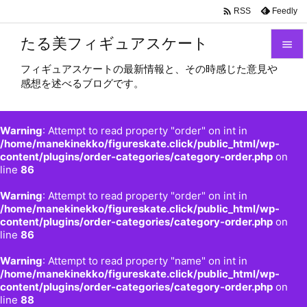

Feedly
RSS
たる美フィギュアスケート

フィギュアスケートの最新情報と、その時感じた意見や

感想を述べるブログです。
メニュ

サイド
Warning
: Attempt to read property "order" on int in

/home/manekinekko/figureskate.click/public_html/wp-
content/plugins/order-categories/category-order.php
on
前へ
line
86

Warning
: Attempt to read property "order" on int in
次へ
/home/manekinekko/figureskate.click/public_html/wp-

content/plugins/order-categories/category-order.php
on
検索
line
86
Warning
: Attempt to read property "name" on int in
/home/manekinekko/figureskate.click/public_html/wp-
content/plugins/order-categories/category-order.php
on
line
88