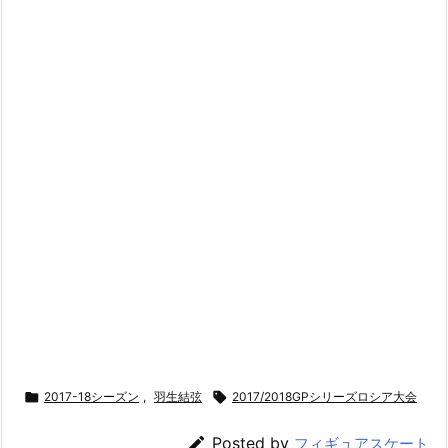

2017-18シーズン
,
羽生結弦

2017/2018GPシリーズロシア大会

Posted by
フィギュアスケート