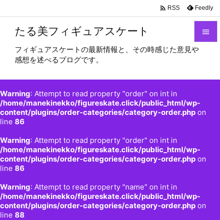

Feedly
RSS
たる美フィギュアスケート

フィギュアスケートの最新情報と、その時感じた意見や

感想を述べるブログです。
メニュ

サイド
Warning
: Attempt to read property "order" on int in

/home/manekinekko/figureskate.click/public_html/wp-
content/plugins/order-categories/category-order.php
on
前へ
line
86

Warning
: Attempt to read property "order" on int in
次へ
/home/manekinekko/figureskate.click/public_html/wp-

content/plugins/order-categories/category-order.php
on
検索
line
86
Warning
: Attempt to read property "name" on int in
/home/manekinekko/figureskate.click/public_html/wp-
content/plugins/order-categories/category-order.php
on
line
88