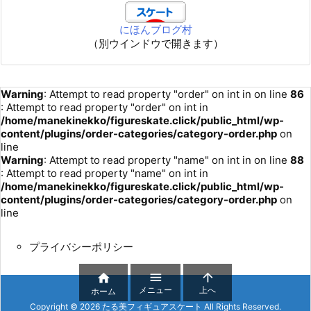
にほんブログ村
（別ウインドウで開きます）
Warning
: Attempt to read property "order" on int in
on line
86
: Attempt to read property "order" on int in
/home/manekinekko/figureskate.click/public_html/wp-
content/plugins/order-categories/category-order.php
on
line
Warning
: Attempt to read property "name" on int in
on line
88
: Attempt to read property "name" on int in
/home/manekinekko/figureskate.click/public_html/wp-
content/plugins/order-categories/category-order.php
on
line
プライバシーポリシー



メニュー
上へ
ホーム
Copyright ©
2026
たる美フィギュアスケート
All Rights Reserved.