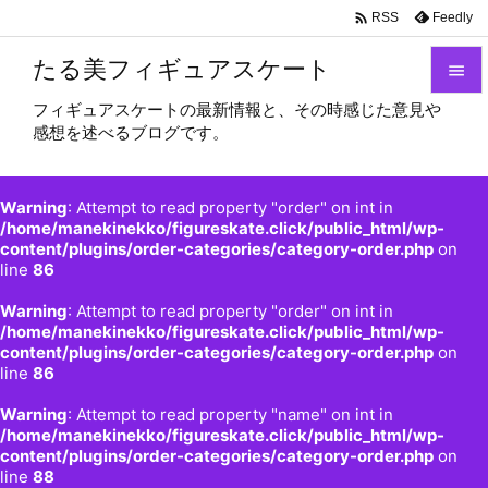

Feedly
RSS
たる美フィギュアスケート

フィギュアスケートの最新情報と、その時感じた意見や

感想を述べるブログです。
メニュ

サイド
Warning
: Attempt to read property "order" on int in

/home/manekinekko/figureskate.click/public_html/wp-
content/plugins/order-categories/category-order.php
on
前へ
line
86

Warning
: Attempt to read property "order" on int in
次へ
/home/manekinekko/figureskate.click/public_html/wp-

content/plugins/order-categories/category-order.php
on
検索
line
86
Warning
: Attempt to read property "name" on int in
/home/manekinekko/figureskate.click/public_html/wp-
content/plugins/order-categories/category-order.php
on
line
88