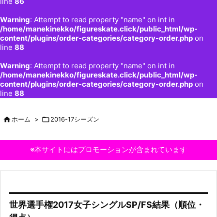
line
86
Warning
: Attempt to read property "name" on int in
/home/manekinekko/figureskate.click/public_html/wp-
content/plugins/order-categories/category-order.php
on
line
88
Warning
: Attempt to read property "name" on int in
/home/manekinekko/figureskate.click/public_html/wp-
content/plugins/order-categories/category-order.php
on
line
88

ホーム
>

2016-17シーズン
※本サイトにはプロモーションが含まれています
世界選手権2017女子シングルSP/FS結果（順位・