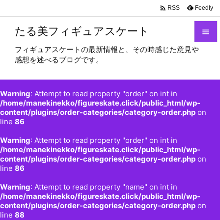

Feedly
RSS
たる美フィギュアスケート

フィギュアスケートの最新情報と、その時感じた意見や

感想を述べるブログです。
メニュ

サイド
Warning
: Attempt to read property "order" on int in

/home/manekinekko/figureskate.click/public_html/wp-
content/plugins/order-categories/category-order.php
on
前へ
line
86

Warning
: Attempt to read property "order" on int in
次へ
/home/manekinekko/figureskate.click/public_html/wp-

content/plugins/order-categories/category-order.php
on
検索
line
86
Warning
: Attempt to read property "name" on int in
/home/manekinekko/figureskate.click/public_html/wp-
content/plugins/order-categories/category-order.php
on
line
88