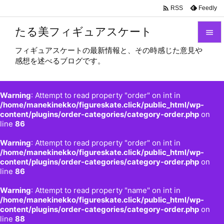

Feedly
RSS
たる美フィギュアスケート

フィギュアスケートの最新情報と、その時感じた意見や

感想を述べるブログです。
メニュ

サイド
Warning
: Attempt to read property "order" on int in

/home/manekinekko/figureskate.click/public_html/wp-
content/plugins/order-categories/category-order.php
on
前へ
line
86

Warning
: Attempt to read property "order" on int in
次へ
/home/manekinekko/figureskate.click/public_html/wp-

content/plugins/order-categories/category-order.php
on
検索
line
86
Warning
: Attempt to read property "name" on int in
/home/manekinekko/figureskate.click/public_html/wp-
content/plugins/order-categories/category-order.php
on
line
88