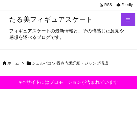

Feedly
RSS
たる美フィギュアスケート

フィギュアスケートの最新情報と、その時感じた意見や

感想を述べるブログです。
メニュ

サイド

ホーム
>

シェルバコワ 得点内訳詳細・ジャンプ構成

前へ

※本サイトにはプロモーションが含まれています
次へ

検索