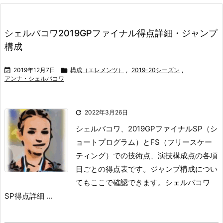
シェルバコワ2019GPファイナル得点詳細・ジャンプ
構成

2019年12月7日

構成（エレメンツ）
,
2019-20シーズン
,
アンナ・シェルバコワ

2022年3月26日
シェルバコワ、2019GPファイナルSP（シ
ョートプログラム）とFS（フリースケー
ティング）での技術点、演技構成点の各項
目ごとの得点表です。
ジャンプ構成につい
てもここで確認できます。
シェルバコワ
SP得点詳細
...