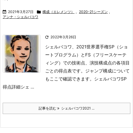

2021年3月27日

構成（エレメンツ）
,
2020-21シーズン
,
アンナ・シェルバコワ

2022年3月26日
シェルバコワ、2021世界選手権SP（ショ
ートプログラム）とFS（フリースケーテ
ィング）での技術点、演技構成点の各項目
ごとの得点表です。
ジャンプ構成について
もここで確認できます。
シェルバコワSP
得点詳細
シェ ...
記事を読む
シェルバコワ2021 ...