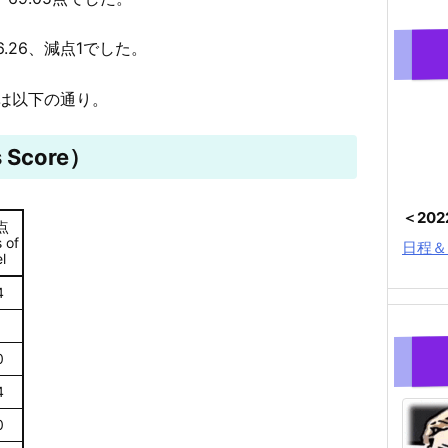
6.26、減点1でした。
は以下の通り。
 Score）
＜20
点
 of
日程＆
l
4
9
0
4
0