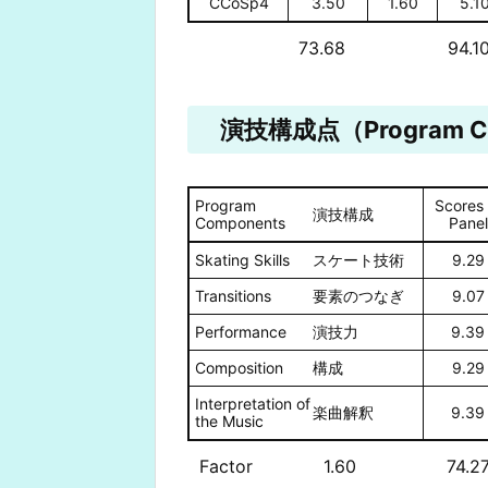
CCoSp4
3.50
1.60
5.1
73.68
94.1
演技構成点（Program Co
Program
Scores 
演技構成
Components
Panel
Skating Skills
スケート技術
9.29
Transitions
要素のつなぎ
9.07
Performance
演技力
9.39
Composition
構成
9.29
Interpretation of
楽曲解釈
9.39
the Music
Factor
1.60
74.2