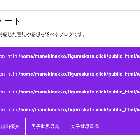
ケート
時感じた意見や感想を述べるブログです。
on int in
/home/manekinekko/figureskate.click/public_html/w
on int in
/home/manekinekko/figureskate.click/public_html/w
on int in
/home/manekinekko/figureskate.click/public_html/w
on int in
/home/manekinekko/figureskate.click/public_html/w
鍵山優真
男子世界最高
女子世界最高