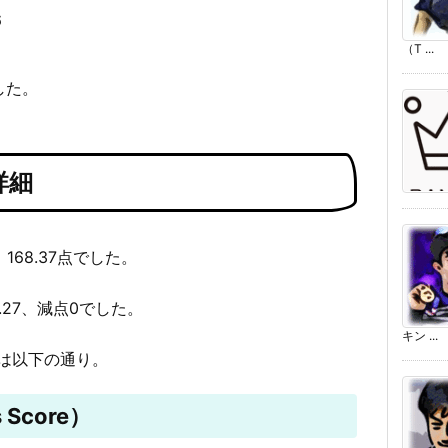
6
（T ...
した。
詳細
168.37点でした。
4.27、減点0でした。
キン ...
は以下の通り。
 Score）