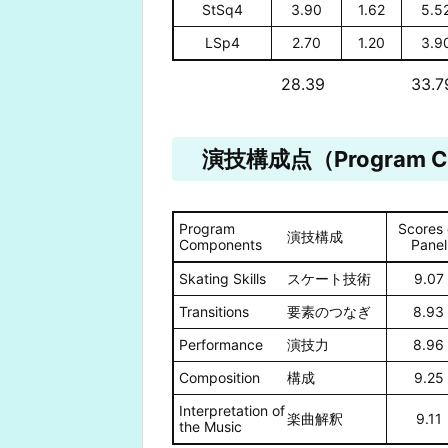
StSq4
3.90
1.62
5.5
LSp4
2.70
1.20
3.9
28.39
33.7
演技構成点（Program Co
Program
Scores 
演技構成
Components
Panel
Skating Skills
スケート技術
9.07
Transitions
要素のつなぎ
8.93
Performance
演技力
8.96
Composition
構成
9.25
Interpretation of
楽曲解釈
9.11
the Music