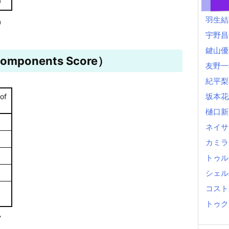
0
羽生結
0
宇野昌
鍵山優
mponents Score）
友野一
紀平梨
坂本花
of
樋口新
ネイサ
カミラ
トゥル
シェル
コスト
トゥク
7