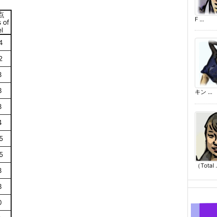
点
F ...
 of
l
4
2
8
3
キン ...
8
4
5
5
（Total .
8
3
0