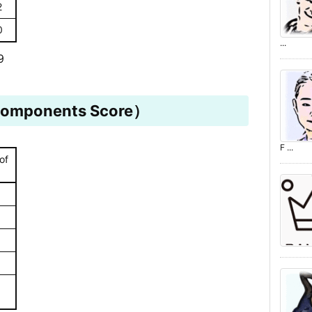
2
0
...
9
mponents Score）
F ...
of