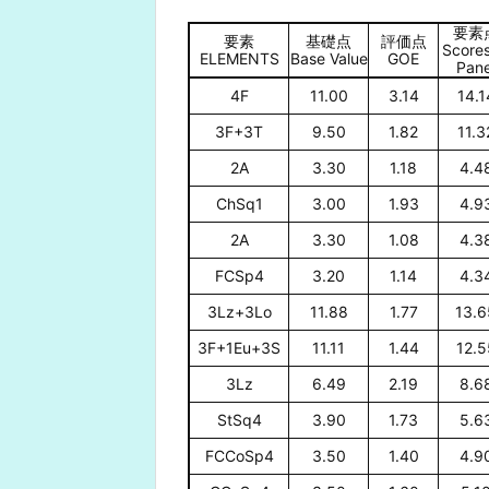
要素
要素
基礎点
評価点
Scores
ELEMENTS
Base Value
GOE
Pane
4F
11.00
3.14
14.1
3F+3T
9.50
1.82
11.3
2A
3.30
1.18
4.4
ChSq1
3.00
1.93
4.9
2A
3.30
1.08
4.3
FCSp4
3.20
1.14
4.3
3Lz+3Lo
11.88
1.77
13.6
3F+1Eu+3S
11.11
1.44
12.5
3Lz
6.49
2.19
8.6
StSq4
3.90
1.73
5.6
FCCoSp4
3.50
1.40
4.9