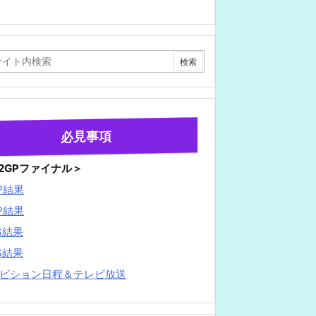
必見事項
22GPファイナル＞
P結果
P結果
S結果
S結果
ビション日程＆テレビ放送