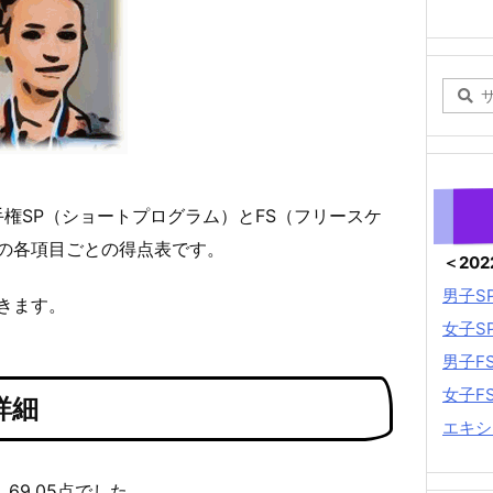
手権SP（ショートプログラム）とFS（フリースケ
の各項目ごとの得点表です。
＜20
男子S
きます。
女子S
男子F
女子F
詳細
エキシ
69.05点でした。