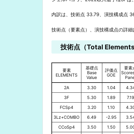
内訳は、技術点 33.79、演技構成点 3
技術点（要素点）、演技構成点の詳細
技術点（Total Elements
基礎点
要素
要素
評価点
Base
Scores
ELEMENTS
GOE
Value
Pane
2A
3.30
1.04
4.3
3F
5.30
1.89
7.1
FCSp4
3.20
1.10
4.3
3Lz+COMBO
6.49
-2.95
3.5
CCoSp4
3.50
1.50
5.0