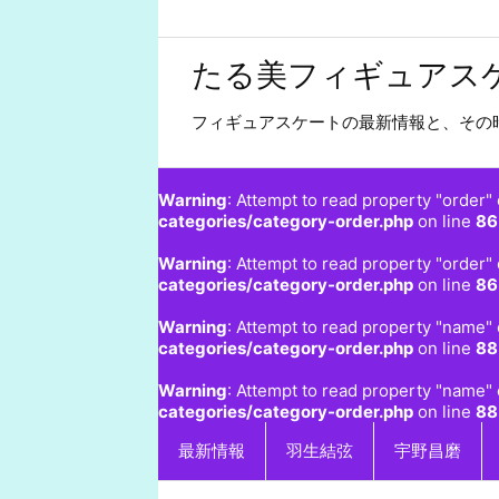
たる美フィギュアス
フィギュアスケートの最新情報と、その
Warning
: Attempt to read property "order" 
categories/category-order.php
on line
86
Warning
: Attempt to read property "order" 
categories/category-order.php
on line
86
Warning
: Attempt to read property "name" 
categories/category-order.php
on line
88
Warning
: Attempt to read property "name" 
categories/category-order.php
on line
88
最新情報
羽生結弦
宇野昌磨