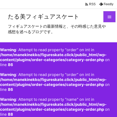

Feedly
RSS
たる美フィギュアスケート

フィギュアスケートの最新情報と、その時感じた意見や

感想を述べるブログです。
メニュ

サイド
Warning
: Attempt to read property "order" on int in

/home/manekinekko/figureskate.click/public_html/wp-
content/plugins/order-categories/category-order.php
on
前へ
line
86

Warning
: Attempt to read property "order" on int in
次へ
/home/manekinekko/figureskate.click/public_html/wp-

content/plugins/order-categories/category-order.php
on
検索
line
86
Warning
: Attempt to read property "name" on int in
/home/manekinekko/figureskate.click/public_html/wp-
content/plugins/order-categories/category-order.php
on
line
88