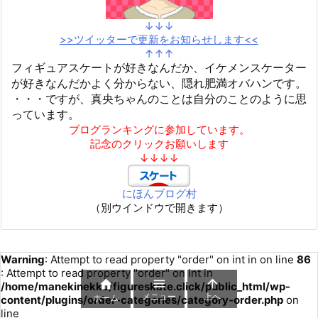
↓↓↓
>>ツイッターで更新をお知らせします<<
↑↑↑
フィギュアスケートが好きなんだか、イケメンスケーター
が好きなんだかよく分からない、隠れ肥満オバハンです。
・・・ですが、真央ちゃんのことは自分のことのように思
っています。
ブログランキングに参加しています。
記念のクリックお願いします
↓↓↓↓
にほんブログ村
（別ウインドウで開きます）
Warning
: Attempt to read property "order" on int in
on line
86
: Attempt to read property "order" on int in



/home/manekinekko/figureskate.click/public_html/wp-
メニュー
上へ
ホーム
content/plugins/order-categories/category-order.php
on
line