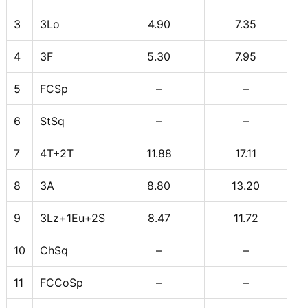
3
3Lo
4.90
7.35
4
3F
5.30
7.95
5
FCSp
–
–
6
StSq
–
–
7
4T+2T
11.88
17.11
8
3A
8.80
13.20
9
3Lz+1Eu+2S
8.47
11.72
10
ChSq
–
–
11
FCCoSp
–
–