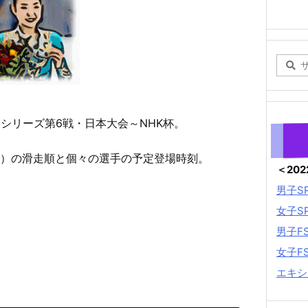
リ）シリーズ第6戦・日本大会～NHK杯。
ム）の滑走順と個々の選手の予定登場時刻。
＜20
男子S
女子S
男子F
女子F
エキシ