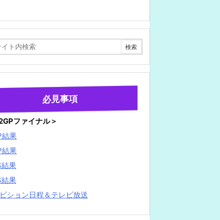
必見事項
22GPファイナル＞
P結果
P結果
S結果
S結果
ビション日程＆テレビ放送