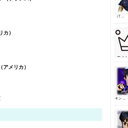
（T ...
メリカ）
ー（アメリカ）
グ
キン ...