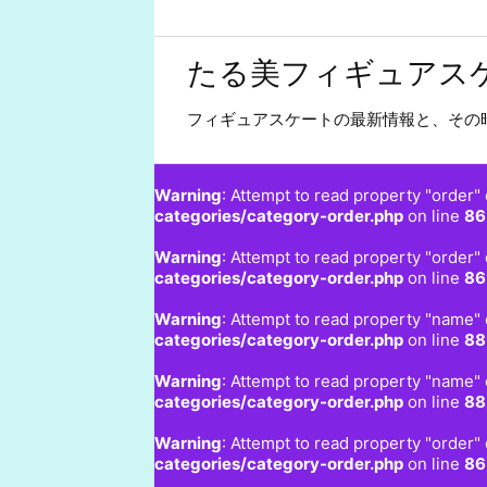
たる美フィギュアス
フィギュアスケートの最新情報と、その
Warning
: Attempt to read property "order" 
categories/category-order.php
on line
86
Warning
: Attempt to read property "order" 
categories/category-order.php
on line
86
Warning
: Attempt to read property "name" 
categories/category-order.php
on line
88
Warning
: Attempt to read property "name" 
categories/category-order.php
on line
88
Warning
: Attempt to read property "order" 
categories/category-order.php
on line
86