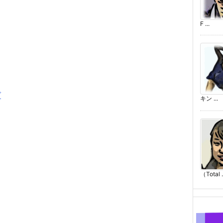
F ...
グ
キン ...
（Total .