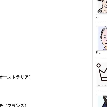
...
F ...
（オーストラリア）
イテ（フランス）