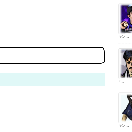
キン ...
F ...
キン ...