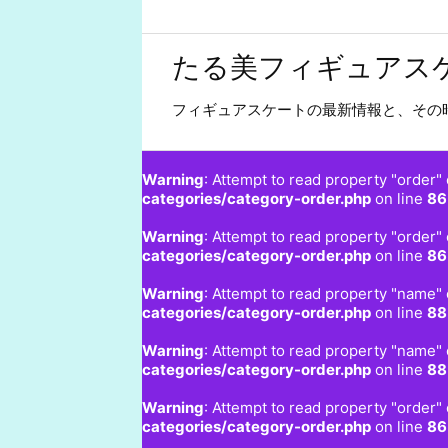
たる美フィギュアス
フィギュアスケートの最新情報と、その
Warning
: Attempt to read property "order" 
categories/category-order.php
on line
86
Warning
: Attempt to read property "order" 
categories/category-order.php
on line
86
Warning
: Attempt to read property "name" 
categories/category-order.php
on line
88
Warning
: Attempt to read property "name" 
categories/category-order.php
on line
88
Warning
: Attempt to read property "order" 
categories/category-order.php
on line
86