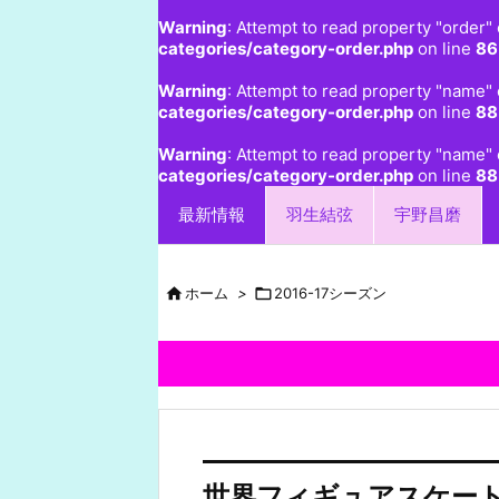
Warning
: Attempt to read property "order" 
categories/category-order.php
on line
86
Warning
: Attempt to read property "name" 
categories/category-order.php
on line
88
Warning
: Attempt to read property "name" 
categories/category-order.php
on line
88
最新情報
羽生結弦
宇野昌磨

ホーム
>

2016-17シーズン
世界フィギュアスケート