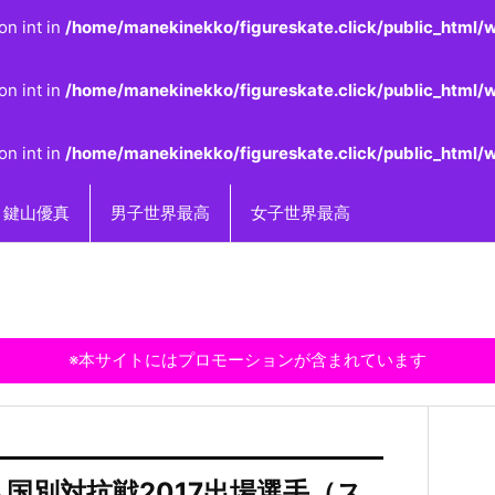
on int in
/home/manekinekko/figureskate.click/public_html/w
on int in
/home/manekinekko/figureskate.click/public_html/w
on int in
/home/manekinekko/figureskate.click/public_html/w
鍵山優真
男子世界最高
女子世界最高
※本サイトにはプロモーションが含まれています
国別対抗戦2017出場選手（ス