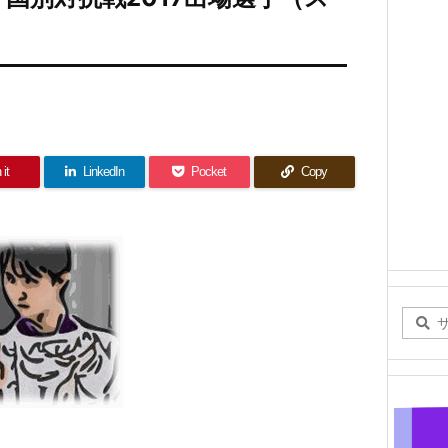
 it
LinkedIn
Pocket
Copy