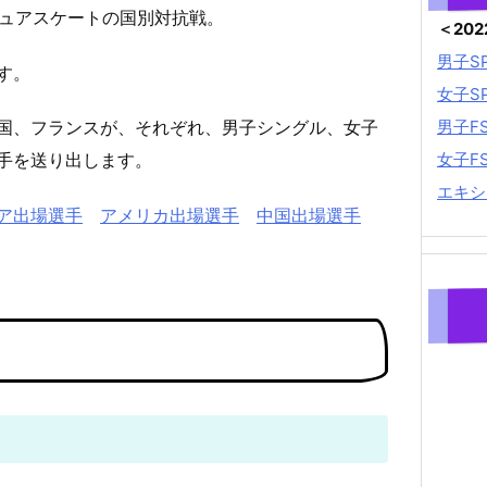
ィギュアスケートの国別対抗戦。
＜20
男子S
す。
女子S
男子F
国、フランスが、それぞれ、男子シングル、女子
女子F
手を送り出します。
エキシ
ア出場選手
アメリカ出場選手
中国出場選手