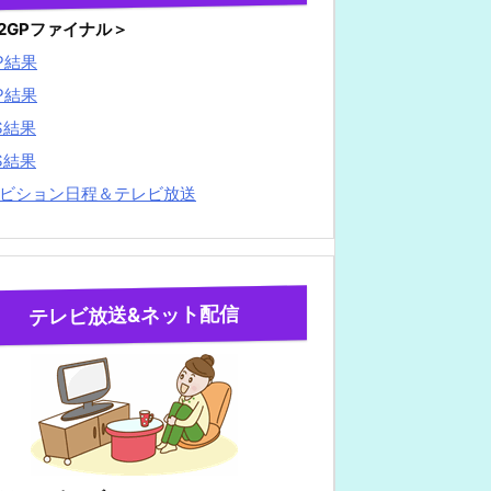
22GPファイナル＞
P結果
P結果
S結果
S結果
ビション日程＆テレビ放送
テレビ放送&ネット配信