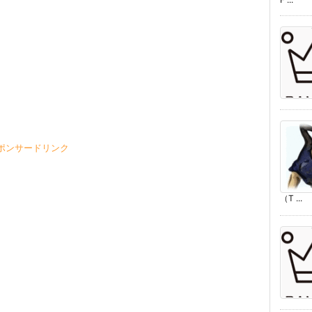
）
ポンサードリンク
（T ...