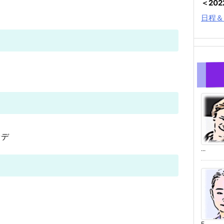
＜20
日程＆
オデ
...
F ...