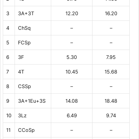
3
3A+3T
12.20
16.20
4
ChSq
–
–
5
FCSp
–
–
6
3F
5.30
7.95
7
4T
10.45
15.68
8
CSSp
–
–
9
3A+1Eu+3S
14.08
18.48
10
3Lz
6.49
9.74
11
CCoSp
–
–