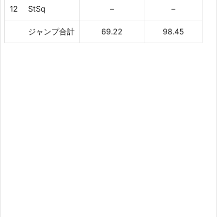
12
StSq
–
–
ジャンプ合計
69.22
98.45