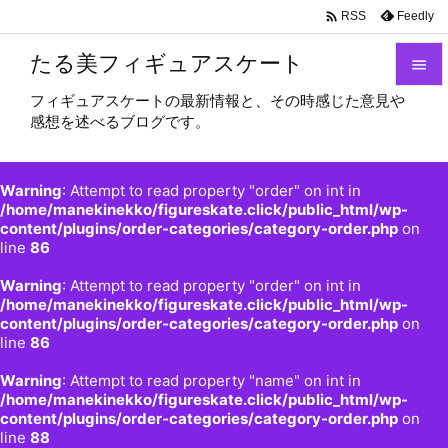

Feedly
RSS
たる美フィギュアスケート

フィギュアスケートの最新情報と、その時感じた意見や

感想を述べるブログです。
メニュ

サイド
Warning
: Attempt to read property "order" on int in

/home/manekinekko/figureskate.click/public_html/wp-
content/plugins/order-categories/category-order.php
on
前へ
line
86

Warning
: Attempt to read property "order" on int in
次へ
/home/manekinekko/figureskate.click/public_html/wp-

content/plugins/order-categories/category-order.php
on
検索
line
86
Warning
: Attempt to read property "name" on int in
/home/manekinekko/figureskate.click/public_html/wp-
content/plugins/order-categories/category-order.php
on
line
88