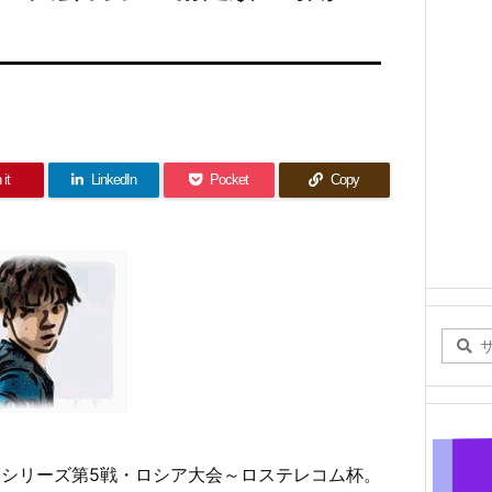
 it
LinkedIn
Pocket
Copy
リ）シリーズ第5戦・ロシア大会～ロステレコム杯。