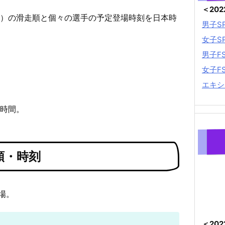
＜20
ム）の滑走順と個々の選手の予定登場時刻を日本時
男子S
女子S
男子F
女子F
エキシ
6時間。
順・時刻
場。
＜20