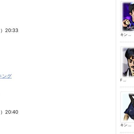
20:33
キン ...
キング
F ...
）
20:40
キン ...