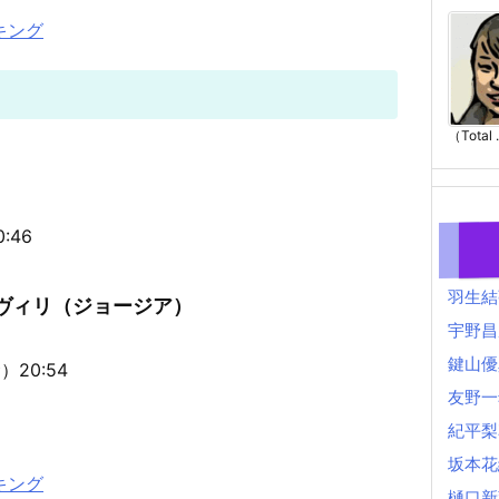
キング
（Total .
:46
羽生結
シヴィリ（ジョージア）
宇野昌
鍵山優
20:54
友野一
紀平梨
坂本花
キング
樋口新