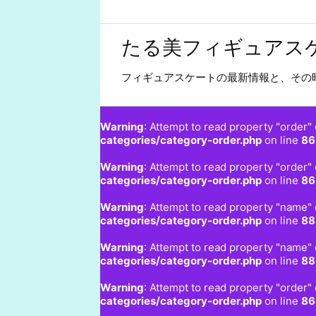
たる美フィギュアス
フィギュアスケートの最新情報と、その
Warning
: Attempt to read property "order" 
categories/category-order.php
on line
86
Warning
: Attempt to read property "order" 
categories/category-order.php
on line
86
Warning
: Attempt to read property "name" 
categories/category-order.php
on line
88
Warning
: Attempt to read property "name" 
categories/category-order.php
on line
88
Warning
: Attempt to read property "order" 
categories/category-order.php
on line
86