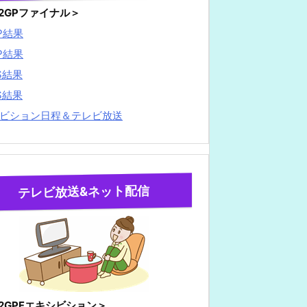
22GPファイナル＞
P結果
P結果
S結果
S結果
ビション日程＆テレビ放送
テレビ放送&ネット配信
22GPFエキシビション＞