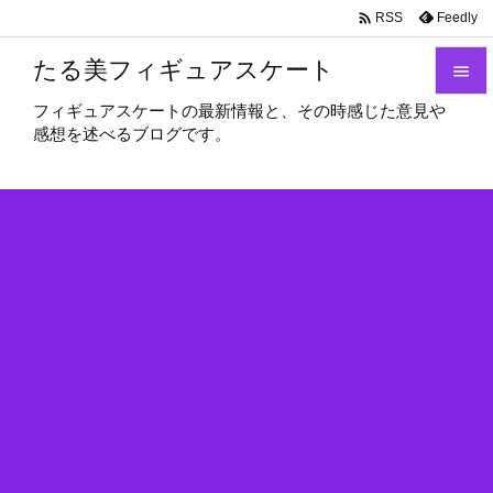

Feedly
RSS
たる美フィギュアスケート

フィギュアスケートの最新情報と、その時感じた意見や

感想を述べるブログです。
メニュ

サイド

前へ

次へ

検索