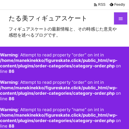

Feedly
RSS
たる美フィギュアスケート

フィギュアスケートの最新情報と、その時感じた意見や

感想を述べるブログです。
メニュ

サイド
Warning
: Attempt to read property "order" on int in

/home/manekinekko/figureskate.click/public_html/wp-
content/plugins/order-categories/category-order.php
on
前へ
line
86

Warning
: Attempt to read property "order" on int in
次へ
/home/manekinekko/figureskate.click/public_html/wp-

content/plugins/order-categories/category-order.php
on
検索
line
86
Warning
: Attempt to read property "name" on int in
/home/manekinekko/figureskate.click/public_html/wp-
content/plugins/order-categories/category-order.php
on
line
88