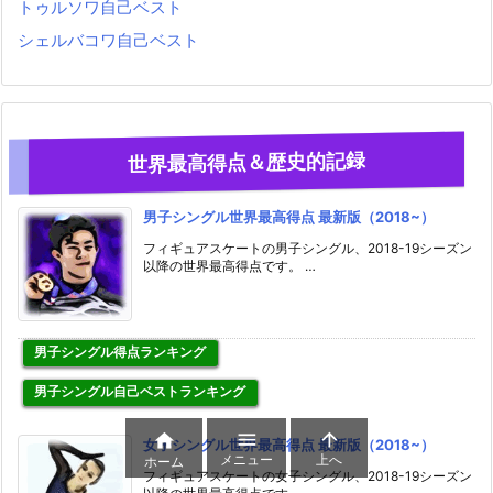
トゥルソワ自己ベスト
シェルバコワ自己ベスト
世界最高得点＆歴史的記録
男子シングル世界最高得点 最新版（2018~）
フィギュアスケートの男子シングル、2018-19シーズン
以降の世界最高得点です。 …
男子シングル得点ランキング
男子シングル自己ベストランキング



女子シングル世界最高得点 最新版（2018~）
メニュー
上へ
ホーム
フィギュアスケートの女子シングル、2018-19シーズン