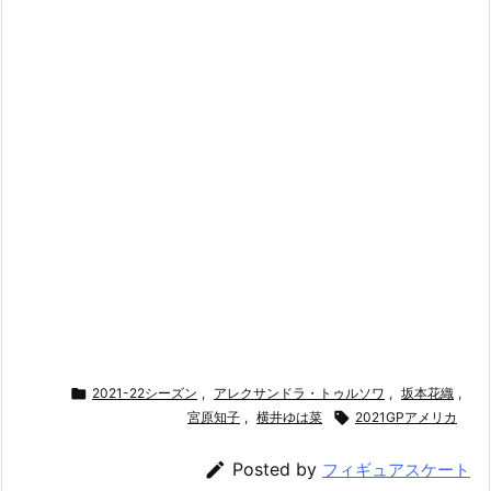

2021-22シーズン
,
アレクサンドラ・トゥルソワ
,
坂本花織
,
宮原知子
,
横井ゆは菜

2021GPアメリカ

Posted by
フィギュアスケート