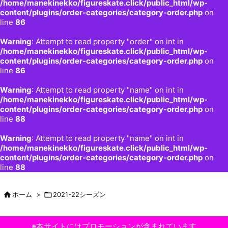
/home/manekinekko/figureskate.click/public_html/wp-
content/plugins/order-categories/category-order.php
on
line
86
Warning
: Attempt to read property "order" on int in
/home/manekinekko/figureskate.click/public_html/wp-
content/plugins/order-categories/category-order.php
on
line
86
Warning
: Attempt to read property "name" on int in
/home/manekinekko/figureskate.click/public_html/wp-
content/plugins/order-categories/category-order.php
on
line
88
Warning
: Attempt to read property "name" on int in
/home/manekinekko/figureskate.click/public_html/wp-
content/plugins/order-categories/category-order.php
on
line
88

ホーム
>

2021-22シーズン
※本サイトにはプロモーションが含まれています