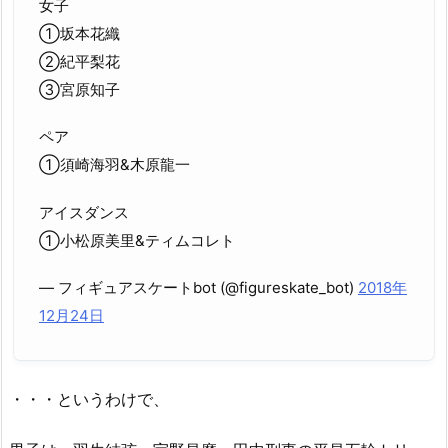
女子
①坂本花織
②紀平梨花
③宮原知子
ペア
①須崎海羽&木原龍一
アイスダンス
①小松原美里&ティムコレト
— フィギュアスケートbot (@figureskate_bot)
2018年
12月24日
・・・というわけで、