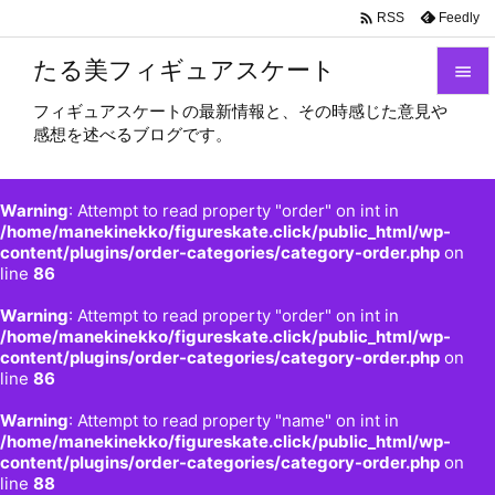

Feedly
RSS
たる美フィギュアスケート

フィギュアスケートの最新情報と、その時感じた意見や

感想を述べるブログです。
メニュ

サイド
Warning
: Attempt to read property "order" on int in

/home/manekinekko/figureskate.click/public_html/wp-
content/plugins/order-categories/category-order.php
on
前へ
line
86

Warning
: Attempt to read property "order" on int in
次へ
/home/manekinekko/figureskate.click/public_html/wp-

content/plugins/order-categories/category-order.php
on
検索
line
86
Warning
: Attempt to read property "name" on int in
/home/manekinekko/figureskate.click/public_html/wp-
content/plugins/order-categories/category-order.php
on
line
88