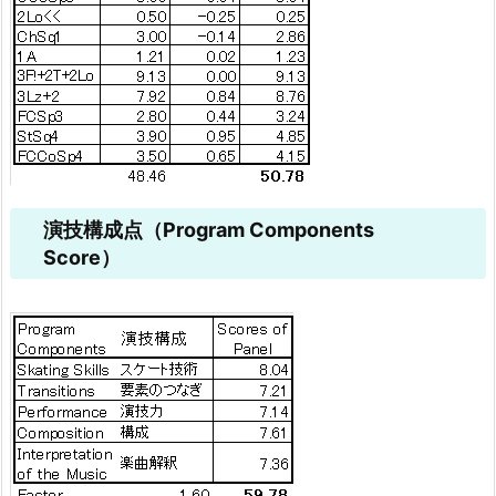
演技構成点（Program Components
Score）