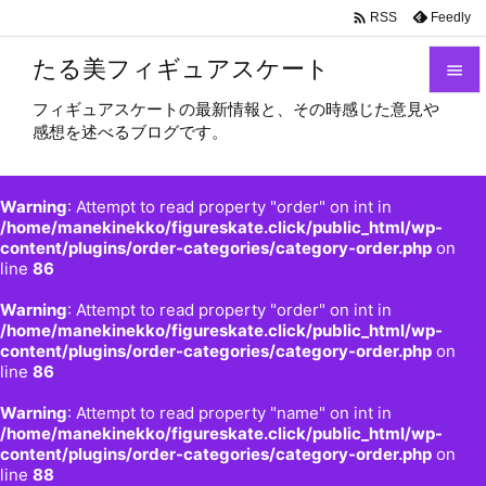

Feedly
RSS
たる美フィギュアスケート

フィギュアスケートの最新情報と、その時感じた意見や

感想を述べるブログです。
メニュ

サイド
Warning
: Attempt to read property "order" on int in

/home/manekinekko/figureskate.click/public_html/wp-
content/plugins/order-categories/category-order.php
on
前へ
line
86

Warning
: Attempt to read property "order" on int in
次へ
/home/manekinekko/figureskate.click/public_html/wp-

content/plugins/order-categories/category-order.php
on
検索
line
86
Warning
: Attempt to read property "name" on int in
/home/manekinekko/figureskate.click/public_html/wp-
content/plugins/order-categories/category-order.php
on
line
88