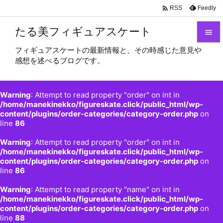

Feedly
RSS
たる美フィギュアスケート

フィギュアスケートの最新情報と、その時感じた意見や

感想を述べるブログです。
メニュ

サイド
Warning
: Attempt to read property "order" on int in

/home/manekinekko/figureskate.click/public_html/wp-
content/plugins/order-categories/category-order.php
on
前へ
line
86

Warning
: Attempt to read property "order" on int in
次へ
/home/manekinekko/figureskate.click/public_html/wp-

content/plugins/order-categories/category-order.php
on
検索
line
86
Warning
: Attempt to read property "name" on int in
/home/manekinekko/figureskate.click/public_html/wp-
content/plugins/order-categories/category-order.php
on
line
88