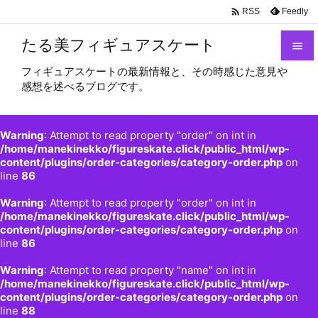

Feedly
RSS
たる美フィギュアスケート

フィギュアスケートの最新情報と、その時感じた意見や

感想を述べるブログです。
メニュ

サイド
Warning
: Attempt to read property "order" on int in

/home/manekinekko/figureskate.click/public_html/wp-
content/plugins/order-categories/category-order.php
on
前へ
line
86

Warning
: Attempt to read property "order" on int in
次へ
/home/manekinekko/figureskate.click/public_html/wp-

content/plugins/order-categories/category-order.php
on
検索
line
86
Warning
: Attempt to read property "name" on int in
/home/manekinekko/figureskate.click/public_html/wp-
content/plugins/order-categories/category-order.php
on
line
88