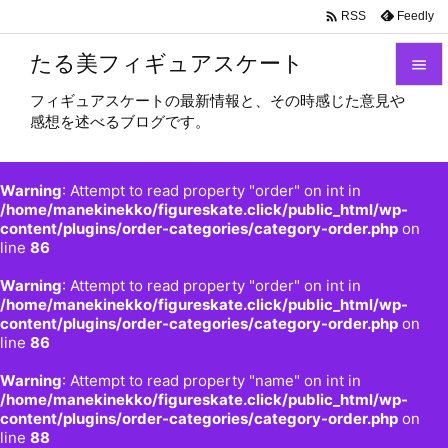

Feedly
RSS
たる美フィギュアスケート

フィギュアスケートの最新情報と、その時感じた意見や

感想を述べるブログです。
メニュ

サイド
Warning
: Attempt to read property "order" on int in

/home/manekinekko/figureskate.click/public_html/wp-
content/plugins/order-categories/category-order.php
on
前へ
line
86

Warning
: Attempt to read property "order" on int in
次へ
/home/manekinekko/figureskate.click/public_html/wp-

content/plugins/order-categories/category-order.php
on
検索
line
86
Warning
: Attempt to read property "name" on int in
/home/manekinekko/figureskate.click/public_html/wp-
content/plugins/order-categories/category-order.php
on
line
88