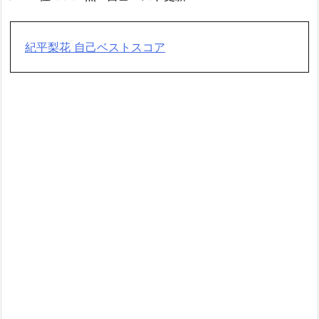
紀平梨花 自己ベストスコア