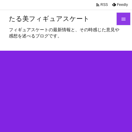

Feedly
RSS
たる美フィギュアスケート

フィギュアスケートの最新情報と、その時感じた意見や

感想を述べるブログです。
メニュ

サイド

前へ

次へ

検索