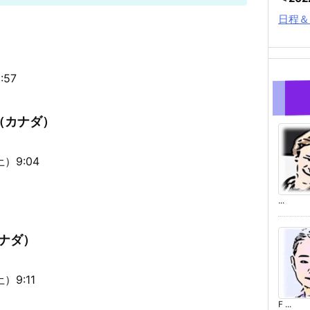
日程＆
57
グ（カナダ）
）9:04
...
カナダ）
9:11
F ...