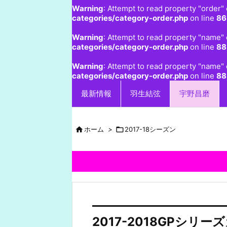
Warning
: Attempt to read property "order" 
categories/category-order.php
on line
86
Warning
: Attempt to read property "name" 
categories/category-order.php
on line
88
Warning
: Attempt to read property "name" 
categories/category-order.php
on line
88
最新情報
羽生結弦
宇野昌磨

ホーム
>

2017-18シーズン
2017-2018GPシリ