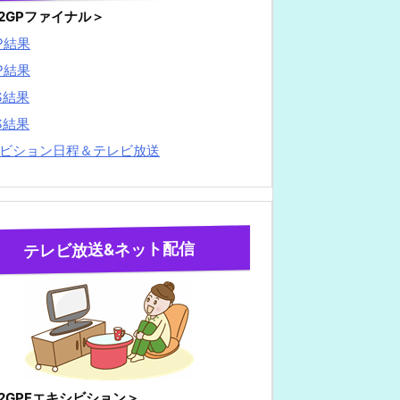
22GPファイナル＞
P結果
P結果
S結果
S結果
ビション日程＆テレビ放送
テレビ放送&ネット配信
22GPFエキシビション＞