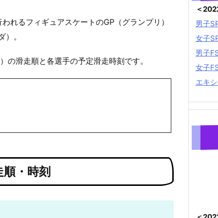
＜20
に行われるフィギュアスケートのGP（グランプリ）
男子S
ダ）。
女子S
男子F
ム）の滑走順と各選手の予定滑走時刻です。
女子F
エキシ
走順・時刻
＜20