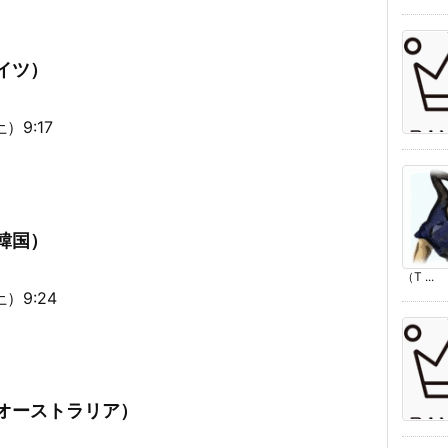
ドイツ）
）9:17
（韓国）
（T ...
）9:24
（オーストラリア）