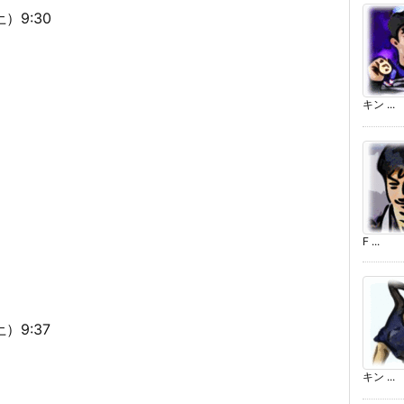
）9:30
キン ...
F ...
）9:37
キン ...