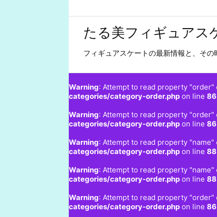
たる美フィギュアス
フィギュアスケートの最新情報と、その
Warning
: Attempt to read property "order" 
categories/category-order.php
on line
86
Warning
: Attempt to read property "order" 
categories/category-order.php
on line
86
Warning
: Attempt to read property "name" 
categories/category-order.php
on line
88
Warning
: Attempt to read property "name" 
categories/category-order.php
on line
88
Warning
: Attempt to read property "order" 
categories/category-order.php
on line
86