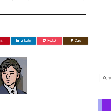
 it
LinkedIn
Pocket
Copy