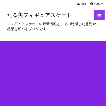

Feedly
RSS
たる美フィギュアスケート

フィギュアスケートの最新情報と、その時感じた意見や

感想を述べるブログです。
メニュ

サイド

前へ

次へ

検索