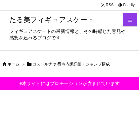

Feedly
RSS
たる美フィギュアスケート

フィギュアスケートの最新情報と、その時感じた意見や

感想を述べるブログです。
メニュ

サイド

ホーム
>

コストルナヤ 得点内訳詳細・ジャンプ構成

前へ

※本サイトにはプロモーションが含まれています
次へ

検索