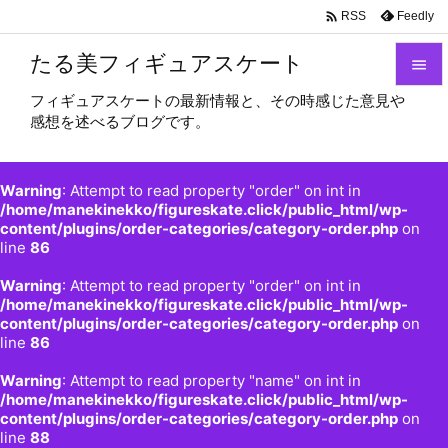

Feedly
RSS
たる美フィギュアスケート

フィギュアスケートの最新情報と、その時感じた意見や

感想を述べるブログです。
メニュ

サイド
Warning
: Attempt to read property "order" on int in

/home/manekinekko/figureskate.click/public_html/wp-
content/plugins/order-categories/category-order.php
on
前へ
line
86

Warning
: Attempt to read property "order" on int in
次へ
/home/manekinekko/figureskate.click/public_html/wp-

content/plugins/order-categories/category-order.php
on
検索
line
86
Warning
: Attempt to read property "name" on int in
/home/manekinekko/figureskate.click/public_html/wp-
content/plugins/order-categories/category-order.php
on
line
88