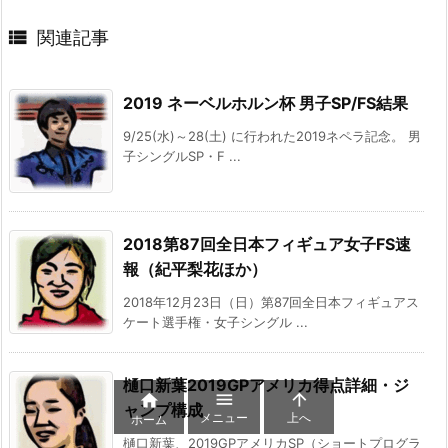

関連記事
2019 ネーベルホルン杯 男子SP/FS結果
9/25(水)～28(土) に行われた2019ネペラ記念。 男
子シングルSP・F ...
2018第87回全日本フィギュア女子FS速
報（紀平梨花ほか）
2018年12月23日（日）第87回全日本フィギュアス
ケート選手権・女子シングル ...
樋口新葉2019GPアメリカ得点詳細・ジ



ャンプ構成
メニュー
上へ
ホーム
樋口新葉、2019GPアメリカSP（ショートプログラ