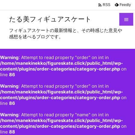

Feedly
RSS
たる美フィギュアスケート

フィギュアスケートの最新情報と、その時感じた意見や

感想を述べるブログです。
メニュ

サイド
Warning
: Attempt to read property "order" on int in

/home/manekinekko/figureskate.click/public_html/wp-
content/plugins/order-categories/category-order.php
on
前へ
line
86

Warning
: Attempt to read property "order" on int in
次へ
/home/manekinekko/figureskate.click/public_html/wp-

content/plugins/order-categories/category-order.php
on
検索
line
86
Warning
: Attempt to read property "name" on int in
/home/manekinekko/figureskate.click/public_html/wp-
content/plugins/order-categories/category-order.php
on
line
88