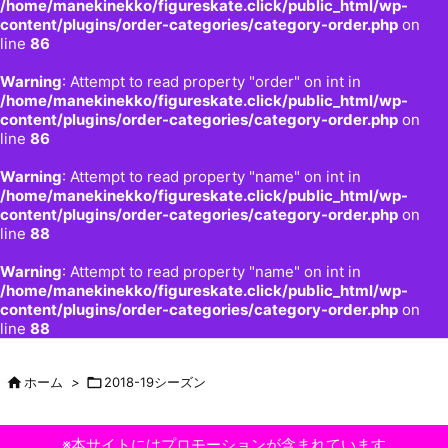
/home/manekinekko/figureskate.click/public_html/wp-
content/plugins/order-categories/category-order.php
on
line
86
Warning
: Attempt to read property "order" on int in
/home/manekinekko/figureskate.click/public_html/wp-
content/plugins/order-categories/category-order.php
on
line
86
Warning
: Attempt to read property "name" on int in
/home/manekinekko/figureskate.click/public_html/wp-
content/plugins/order-categories/category-order.php
on
line
88
Warning
: Attempt to read property "name" on int in
/home/manekinekko/figureskate.click/public_html/wp-
content/plugins/order-categories/category-order.php
on
line
88

ホーム
>

2018-19シーズン
※本サイトにはプロモーションが含まれています