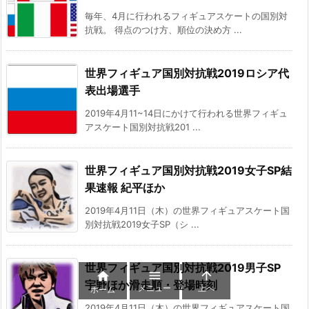
毎年、4月に行われるフィギュアスケートの国別対
抗戦。 得点のつけ方、順位の決め方 ...
世界フィギュア国別対抗戦2019ロシア代
表出場選手
2019年4月11~14日にかけて行われる世界フィギュ
アスケート国別対抗戦201 ...
世界フィギュア国別対抗戦2019女子SP結
果速報 紀平ほか
2019年4月11日（木）の世界フィギュアスケート国
別対抗戦2019女子SP（シ ...
世界フィギュア国別対抗戦2019男子SP



宇野ほか滑走順・登場時刻
メニュー
上へ
ホーム
2019年4月11日（木）の世界フィギュアスケート国