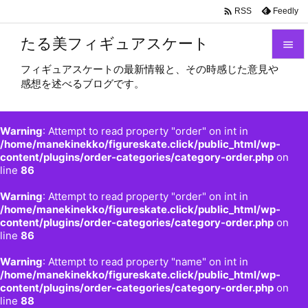

Feedly
RSS
たる美フィギュアスケート

フィギュアスケートの最新情報と、その時感じた意見や

感想を述べるブログです。
メニュ

サイド
Warning
: Attempt to read property "order" on int in

/home/manekinekko/figureskate.click/public_html/wp-
content/plugins/order-categories/category-order.php
on
前へ
line
86

Warning
: Attempt to read property "order" on int in
次へ
/home/manekinekko/figureskate.click/public_html/wp-

content/plugins/order-categories/category-order.php
on
検索
line
86
Warning
: Attempt to read property "name" on int in
/home/manekinekko/figureskate.click/public_html/wp-
content/plugins/order-categories/category-order.php
on
line
88