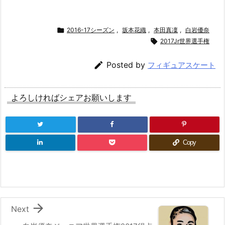

2016-17シーズン
,
坂本花織
,
本田真凜
,
白岩優奈

2017Jr世界選手権

Posted by
フィギュアスケート
よろしければシェアお願いします
Copy

Next