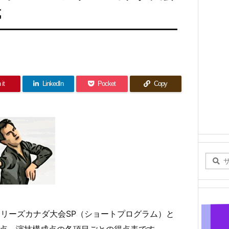
成
 it
LinkedIn
Pocket
Copy
GPシリーズカナダ大会SP（ショートプログラム）と
術点、演技構成点の各項目ごとの得点表です。