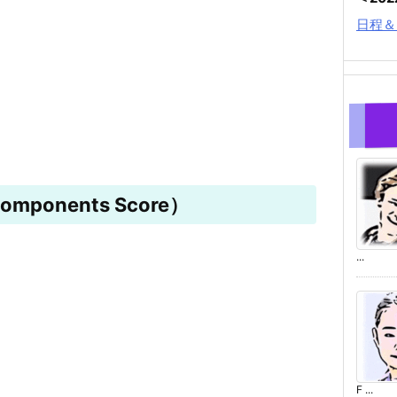
日程＆
mponents Score）
...
F ...