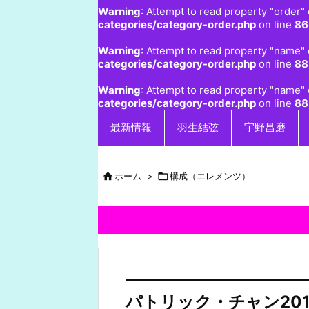
Warning
: Attempt to read property "order" 
categories/category-order.php
on line
86
Warning
: Attempt to read property "name" 
categories/category-order.php
on line
88
Warning
: Attempt to read property "name" 
categories/category-order.php
on line
88
最新情報
羽生結弦
宇野昌磨

ホーム
>

構成（エレメンツ）
パトリック・チャン201