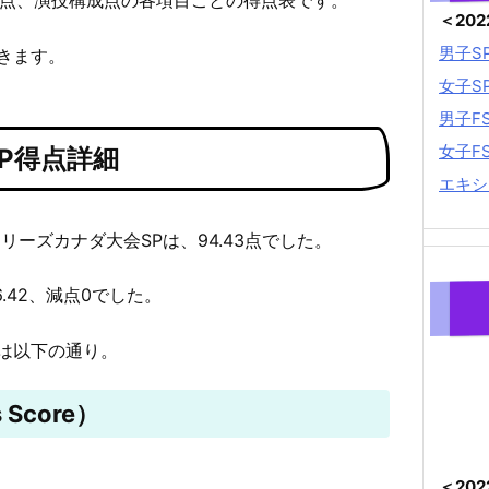
＜20
男子S
きます。
女子S
男子F
女子F
P得点詳細
エキシ
Pシリーズカナダ大会SPは、94.43点でした。
6.42、減点0でした。
は以下の通り。
 Score）
＜20