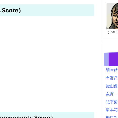
 Score）
（Total .
羽生結
宇野昌
鍵山優
友野一
紀平梨
坂本花
mponents Score）
樋口新