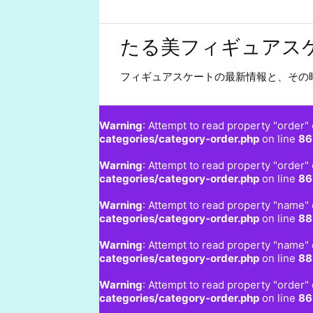
たる美フィギュアス
フィギュアスケートの最新情報と、その
Warning
: Attempt to read property "order" 
categories/category-order.php
on line
86
Warning
: Attempt to read property "order" 
categories/category-order.php
on line
86
Warning
: Attempt to read property "name" 
categories/category-order.php
on line
88
Warning
: Attempt to read property "name" 
categories/category-order.php
on line
88
Warning
: Attempt to read property "order" 
categories/category-order.php
on line
86