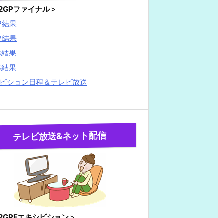
22GPファイナル＞
P結果
P結果
S結果
S結果
ビション日程＆テレビ放送
テレビ放送&ネット配信
22GPFエキシビション＞