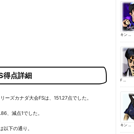
キン ...
S得点詳細
F ...
シリーズカナダ大会FSは、151.27点でした。
0.86、減点1でした。
キン ...
は以下の通り。