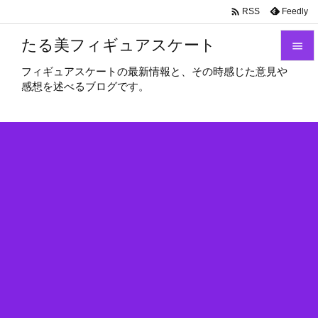

Feedly
RSS
たる美フィギュアスケート

フィギュアスケートの最新情報と、その時感じた意見や

感想を述べるブログです。
メニュ

サイド

前へ

次へ

検索