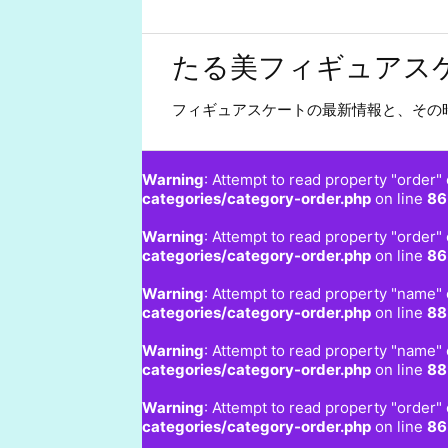
たる美フィギュアス
フィギュアスケートの最新情報と、その
Warning
: Attempt to read property "order" 
categories/category-order.php
on line
86
Warning
: Attempt to read property "order" 
categories/category-order.php
on line
86
Warning
: Attempt to read property "name" 
categories/category-order.php
on line
88
Warning
: Attempt to read property "name" 
categories/category-order.php
on line
88
Warning
: Attempt to read property "order" 
categories/category-order.php
on line
86