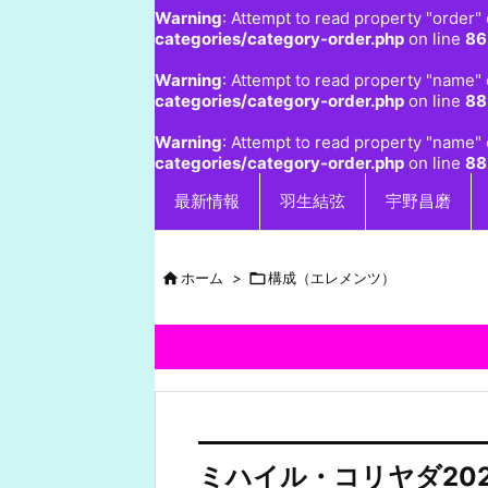
Warning
: Attempt to read property "order" 
categories/category-order.php
on line
86
Warning
: Attempt to read property "name" 
categories/category-order.php
on line
88
Warning
: Attempt to read property "name" 
categories/category-order.php
on line
88
最新情報
羽生結弦
宇野昌磨

ホーム
>

構成（エレメンツ）
ミハイル・コリヤダ20