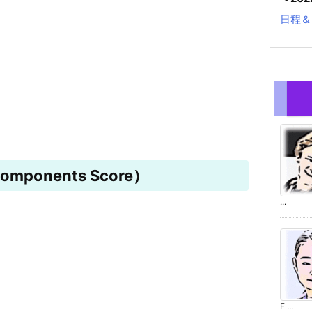
日程＆
mponents Score）
...
F ...