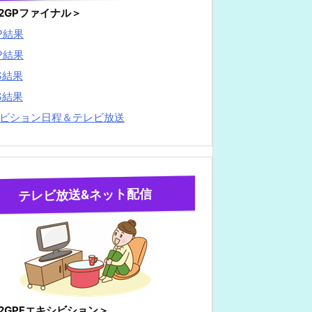
22GPファイナル＞
P結果
P結果
S結果
S結果
ビション日程＆テレビ放送
テレビ放送&ネット配信
22GPFエキシビション＞