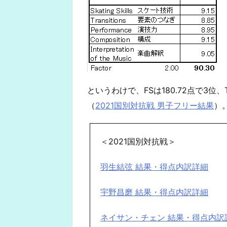
というわけで、FSは180.72点で3位、
（
2021国別対抗戦 男子フリー結果
）
＜2021国別対抗戦＞
羽生結弦 結果・得点内訳詳細
宇野昌磨 結果・得点内訳詳細
ネイサン・チェン 結果・得点内訳