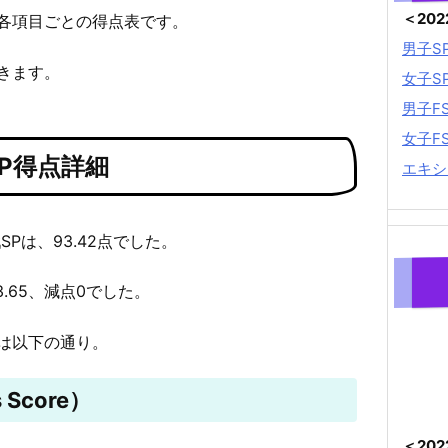
＜20
各項目ごとの得点表です。
男子S
きます。
女子S
男子F
女子F
P得点詳細
エキシ
Pは、93.42点でした。
3.65、減点0でした。
は以下の通り。
 Score）
＜20