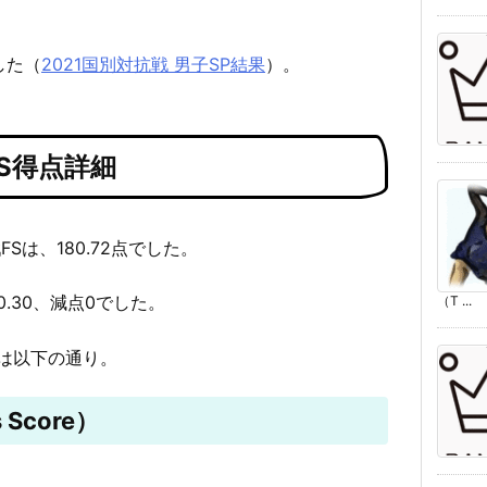
した（
2021国別対抗戦 男子SP結果
）。
S得点詳細
Sは、180.72点でした。
0.30、減点0でした。
（T ...
は以下の通り。
 Score）