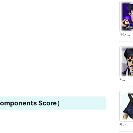
キン ...
F ...
mponents Score）
キン ...