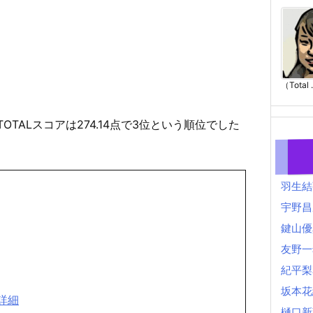
（Total .
TOTALスコアは274.14点で3位という順位でした
。
羽生結
宇野昌
鍵山優
友野一
紀平梨
坂本花
詳細
樋口新