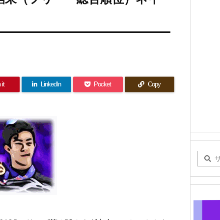
 it
LinkedIn
Pocket
Copy