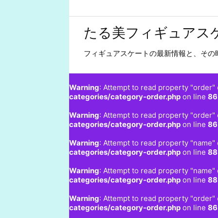
たる美フィギュアス
フィギュアスケートの最新情報と、その
Warning
: Attempt to read property "order" 
categories/category-order.php
on line
86
Warning
: Attempt to read property "order" 
categories/category-order.php
on line
86
Warning
: Attempt to read property "name" 
categories/category-order.php
on line
88
Warning
: Attempt to read property "name" 
categories/category-order.php
on line
88
Warning
: Attempt to read property "order" 
categories/category-order.php
on line
86