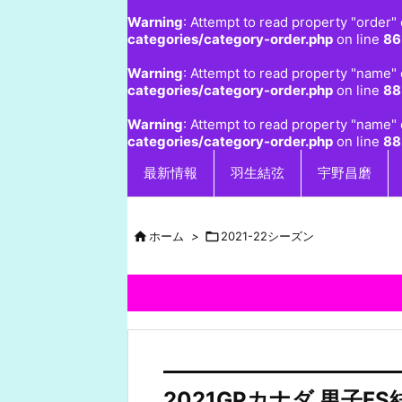
Warning
: Attempt to read property "order" 
categories/category-order.php
on line
86
Warning
: Attempt to read property "name" 
categories/category-order.php
on line
88
Warning
: Attempt to read property "name" 
categories/category-order.php
on line
88
最新情報
羽生結弦
宇野昌磨

ホーム
>

2021-22シーズン
2021GPカナダ 男子