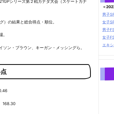
2021GPシリーズ第２戦カナダ大会（スケートカナ
＜20
男子S
ング）の結果と総合得点・順位。
女子S
男子F
場。
女子F
エキシ
イソン・ブラウン、キーガン・メッシングら。
得点
.46
68.30