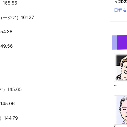
＜20
65.55
日程＆
ジア）161.27
4.38
9.56
...
145.65
5.06
44.79
F ...