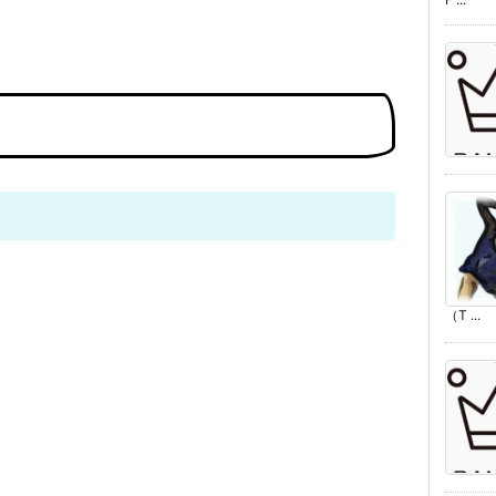
（T ...