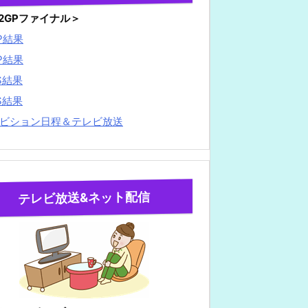
22GPファイナル＞
P結果
P結果
S結果
S結果
ビション日程＆テレビ放送
テレビ放送&ネット配信