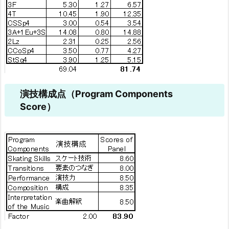
演技構成点（Program Components
Score）