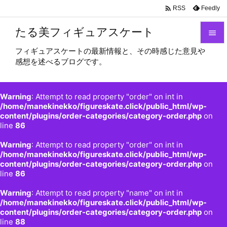

Feedly
RSS
たる美フィギュアスケート

フィギュアスケートの最新情報と、その時感じた意見や

感想を述べるブログです。
メニュ

サイド
Warning
: Attempt to read property "order" on int in

/home/manekinekko/figureskate.click/public_html/wp-
content/plugins/order-categories/category-order.php
on
前へ
line
86

Warning
: Attempt to read property "order" on int in
次へ
/home/manekinekko/figureskate.click/public_html/wp-

content/plugins/order-categories/category-order.php
on
検索
line
86
Warning
: Attempt to read property "name" on int in
/home/manekinekko/figureskate.click/public_html/wp-
content/plugins/order-categories/category-order.php
on
line
88