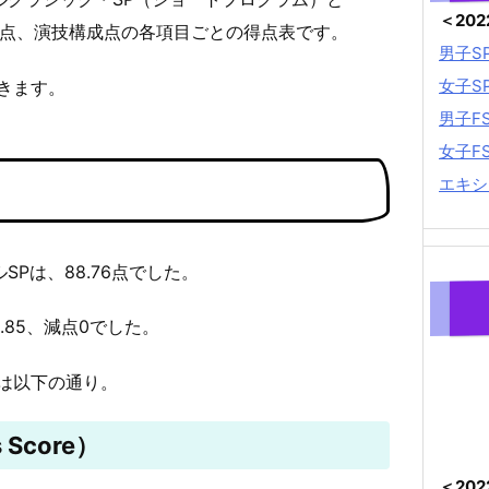
＜20
術点、演技構成点の各項目ごとの得点表です。
男子S
女子S
きます。
男子F
女子F
エキシ
SPは、88.76点でした。
0.85、減点0でした。
は以下の通り。
 Score）
＜20