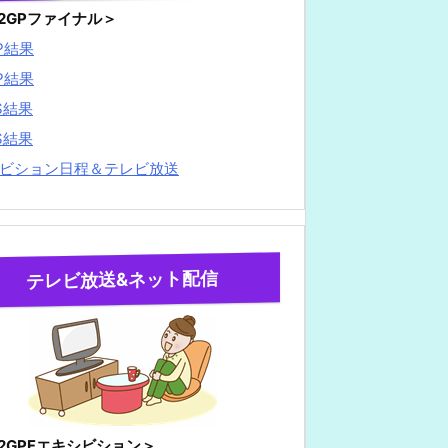
22GPファイナル＞
P結果
P結果
S結果
S結果
ビション日程＆テレビ放送
テレビ放送&ネット配信
22GPFエキシビション＞