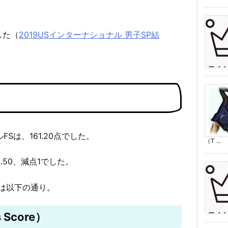
した（
2019USインターナショナル 男子SP結
FSは、161.20点でした。
（T ...
0.50、減点1でした。
は以下の通り。
 Score）