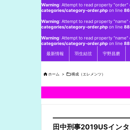
Warning
: Attempt to read property "order" 
categories/category-order.php
on line
86
Warning
: Attempt to read property "name" 
categories/category-order.php
on line
88
Warning
: Attempt to read property "name" 
categories/category-order.php
on line
88
最新情報
羽生結弦
宇野昌磨

ホーム
>

構成（エレメンツ）
田中刑事2019USイ