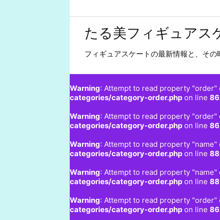
たる美フィギュアス
フィギュアスケートの最新情報と、その
Warning
: Attempt to read property "order" 
categories/category-order.php
on line
86
Warning
: Attempt to read property "order" 
categories/category-order.php
on line
86
Warning
: Attempt to read property "name" 
categories/category-order.php
on line
88
Warning
: Attempt to read property "name" 
categories/category-order.php
on line
88
Warning
: Attempt to read property "order" 
categories/category-order.php
on line
86