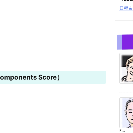
日程＆
mponents Score）
...
F ...