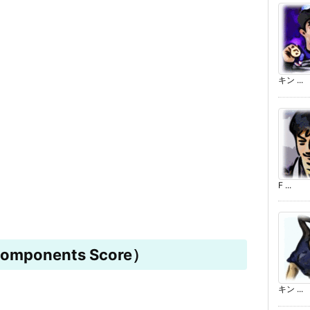
キン ...
F ...
mponents Score）
キン ...