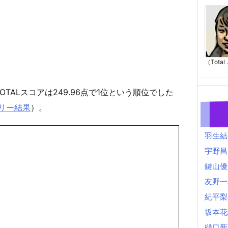
（Total .
TOTALスコアは249.96点で1位という順位でした
フリー結果
）。
羽生結
宇野昌
鍵山優
友野一
紀平梨
坂本花
樋口新