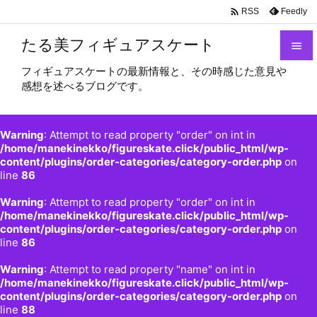

Feedly
RSS
たる美フィギュアスケート

フィギュアスケートの最新情報と、その時感じた意見や

感想を述べるブログです。
メニュ

サイド
Warning
: Attempt to read property "order" on int in

/home/manekinekko/figureskate.click/public_html/wp-
content/plugins/order-categories/category-order.php
on
前へ
line
86

Warning
: Attempt to read property "order" on int in
次へ
/home/manekinekko/figureskate.click/public_html/wp-

content/plugins/order-categories/category-order.php
on
検索
line
86
Warning
: Attempt to read property "name" on int in
/home/manekinekko/figureskate.click/public_html/wp-
content/plugins/order-categories/category-order.php
on
line
88