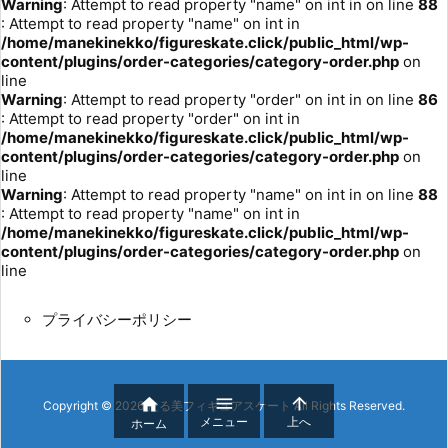
Warning
: Attempt to read property "name" on int in
on line
88
: Attempt to read property "name" on int in
/home/manekinekko/figureskate.click/public_html/wp-
content/plugins/order-categories/category-order.php
on
line
Warning
: Attempt to read property "order" on int in
on line
86
: Attempt to read property "order" on int in
/home/manekinekko/figureskate.click/public_html/wp-
content/plugins/order-categories/category-order.php
on
line
Warning
: Attempt to read property "name" on int in
on line
88
: Attempt to read property "name" on int in
/home/manekinekko/figureskate.click/public_html/wp-
content/plugins/order-categories/category-order.php
on
line
プライバシーポリシー



Copyright ©
2026
たる美フィギュアスケート
All Rights Reserved.
メニュー
上へ
ホーム