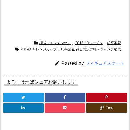

構成（エレメンツ）
,
2018-19シーズン
,
紀平梨花

2019チャレンジカップ
,
紀平梨花 得点内訳詳細・ジャンプ構成

Posted by
フィギュアスケート
よろしければシェアお願いします
Copy