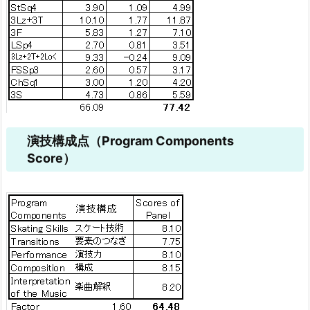
演技構成点（Program Components
Score）