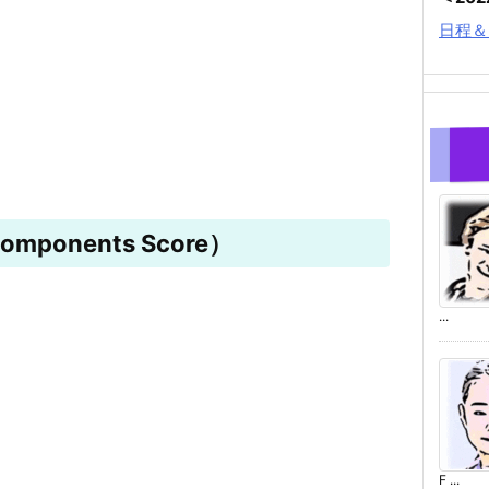
日程＆
mponents Score）
...
F ...