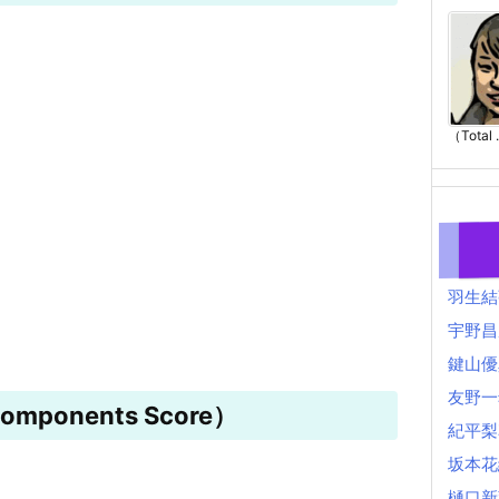
（Total .
羽生結
宇野昌
鍵山優
友野一
mponents Score）
紀平梨
坂本花
樋口新