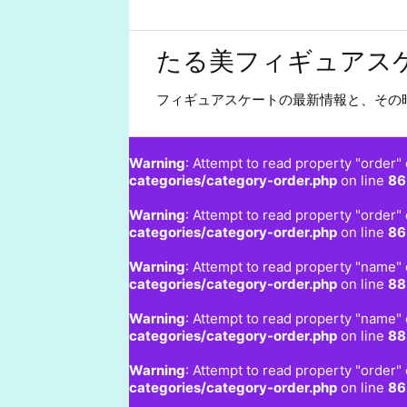
たる美フィギュアス
フィギュアスケートの最新情報と、その
Warning
: Attempt to read property "order" 
categories/category-order.php
on line
86
Warning
: Attempt to read property "order" 
categories/category-order.php
on line
86
Warning
: Attempt to read property "name" 
categories/category-order.php
on line
88
Warning
: Attempt to read property "name" 
categories/category-order.php
on line
88
Warning
: Attempt to read property "order" 
categories/category-order.php
on line
86