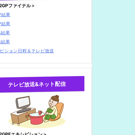
22GPファイナル＞
P結果
P結果
S結果
S結果
ビション日程＆テレビ放送
テレビ放送&ネット配信
22GPFエキシビション＞