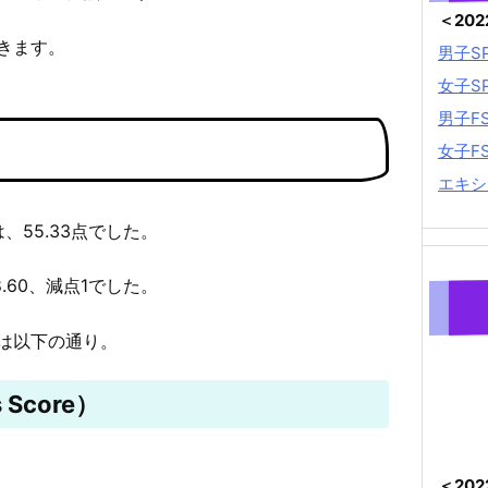
＜20
きます。
男子S
女子S
男子F
女子F
エキシ
、55.33点でした。
8.60、減点1でした。
は以下の通り。
 Score）
＜20