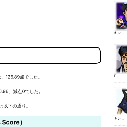
キン ...
F ...
、126.89点でした。
0.96、減点0でした。
は以下の通り。
キン ...
 Score）