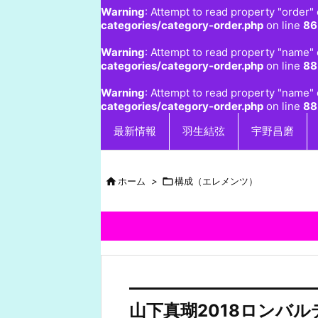
Warning
: Attempt to read property "order" 
categories/category-order.php
on line
86
Warning
: Attempt to read property "name" 
categories/category-order.php
on line
88
Warning
: Attempt to read property "name" 
categories/category-order.php
on line
88
最新情報
羽生結弦
宇野昌磨

ホーム
>

構成（エレメンツ）
山下真瑚2018ロンバ