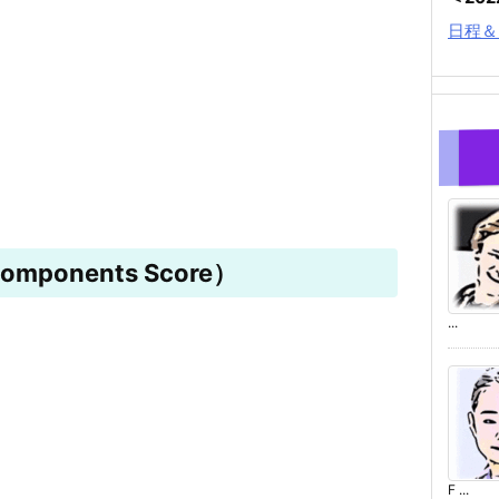
日程＆
mponents Score）
...
F ...