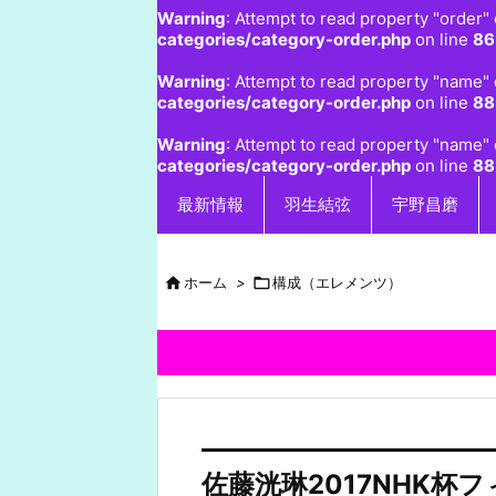
Warning
: Attempt to read property "order" 
categories/category-order.php
on line
86
Warning
: Attempt to read property "name" 
categories/category-order.php
on line
88
Warning
: Attempt to read property "name" 
categories/category-order.php
on line
88
最新情報
羽生結弦
宇野昌磨

ホーム
>

構成（エレメンツ）
佐藤洸琳2017NHK