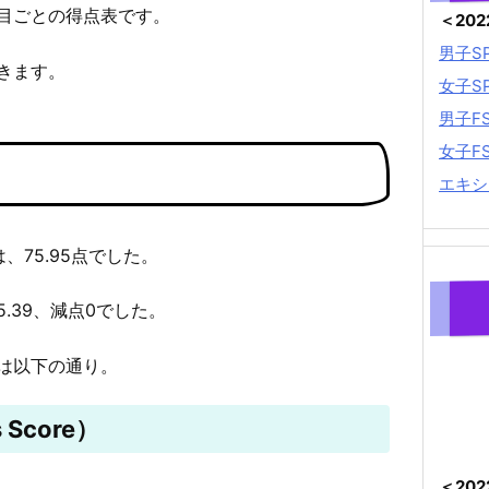
目ごとの得点表です。
＜20
男子S
きます。
女子S
男子F
女子F
エキシ
は、75.95点でした。
5.39、減点0でした。
は以下の通り。
 Score）
＜20