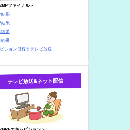
22GPファイナル＞
P結果
P結果
S結果
S結果
ビション日程＆テレビ放送
テレビ放送&ネット配信
22GPFエキシビション＞