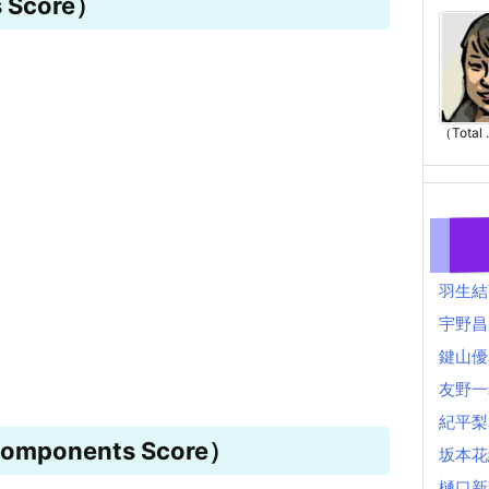
 Score）
（Total .
羽生結
宇野昌
鍵山優
友野一
紀平梨
mponents Score）
坂本花
樋口新