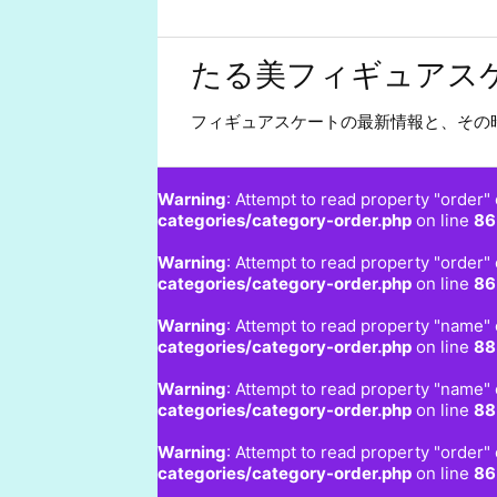
たる美フィギュアス
フィギュアスケートの最新情報と、その
Warning
: Attempt to read property "order" 
categories/category-order.php
on line
86
Warning
: Attempt to read property "order" 
categories/category-order.php
on line
86
Warning
: Attempt to read property "name" 
categories/category-order.php
on line
88
Warning
: Attempt to read property "name" 
categories/category-order.php
on line
88
Warning
: Attempt to read property "order" 
categories/category-order.php
on line
86